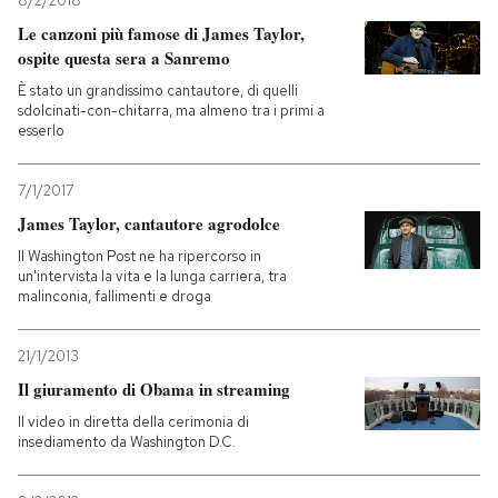
8/2/2018
Le canzoni più famose di James Taylor,
PODCAST
ospite questa sera a Sanremo
È stato un grandissimo cantautore, di quelli
sdolcinati-con-chitarra, ma almeno tra i primi a
NEWSLETTER
esserlo
I MIEI PREFERITI
7/1/2017
James Taylor, cantautore agrodolce
Il Washington Post ne ha ripercorso in
SHOP
un'intervista la vita e la lunga carriera, tra
malinconia, fallimenti e droga
CALENDARIO
21/1/2013
Il giuramento di Obama in streaming
AREA PERSONALE
Il video in diretta della cerimonia di
insediamento da Washington D.C.
Entra