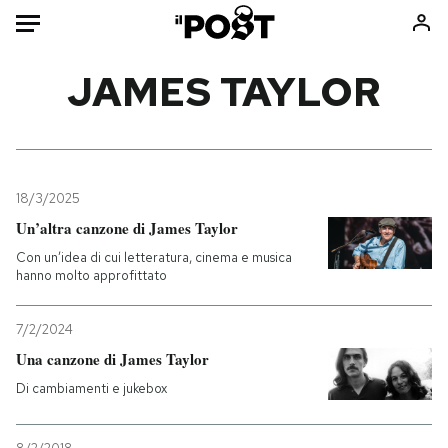
Auto
JAMES TAYLOR
HOME
Italia
Moda
Mondo
Libri
18/3/2025
Politica
Consumismi
Un’altra canzone di James Taylor
Tecnologia
Storie/Idee
Con un’idea di cui letteratura, cinema e musica
hanno molto approfittato
Internet
Ok Boomer!
Scienza
Media
7/2/2024
Cultura
Europa
Una canzone di James Taylor
Economia
Altrecose
Di cambiamenti e jukebox
Sport
Mondiali calcio 2026