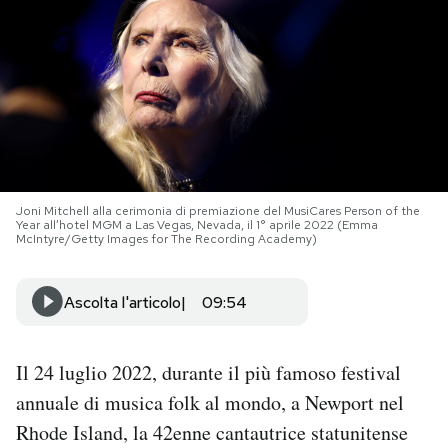
PODCAST
NEWSLETTER
I MIEI PREFERITI
Joni Mitchell alla cerimonia di premiazione del MusiCares Person of the
Year all’hotel MGM a Las Vegas, Nevada, il 1° aprile 2022 (Emma
SHOP
McIntyre/Getty Images for The Recording Academy)
Ascolta l'articolo
09:54
CALENDARIO
AREA PERSONALE
Il 24 luglio 2022, durante il più famoso festival
annuale di musica folk al mondo, a Newport nel
Area Personale
Rhode Island, la 42enne cantautrice statunitense
Newsletter