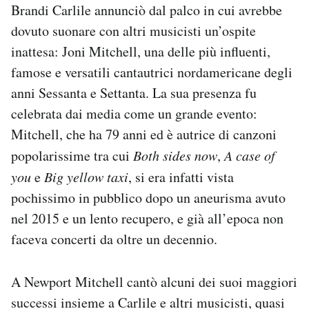
Brandi Carlile annunciò dal palco in cui avrebbe
Notifiche mobile
dovuto suonare con altri musicisti un’ospite
Regala il Post
Hai bisogno di aiuto?
inattesa: Joni Mitchell, una delle più influenti,
Esci
famose e versatili cantautrici nordamericane degli
anni Sessanta e Settanta. La sua presenza fu
celebrata dai media come un grande evento:
Mitchell, che ha 79 anni ed è autrice di canzoni
popolarissime tra cui
Both sides now
,
A case of
you
e
Big yellow taxi
, si era infatti vista
pochissimo in pubblico dopo un aneurisma avuto
nel 2015 e un lento recupero, e già all’epoca non
faceva concerti da oltre un decennio.
A Newport Mitchell cantò alcuni dei suoi maggiori
successi insieme a Carlile e altri musicisti, quasi