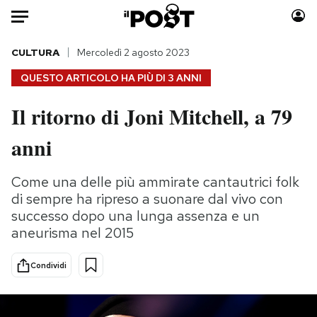
Auto
CULTURA
Mercoledì 2 agosto 2023
QUESTO ARTICOLO HA PIÙ DI
3 ANNI
HOME
Il ritorno di Joni Mitchell, a 79
Italia
Moda
anni
Mondo
Libri
Politica
Consumismi
Come una delle più ammirate cantautrici folk
Tecnologia
Storie/Idee
di sempre ha ripreso a suonare dal vivo con
Internet
Ok Boomer!
successo dopo una lunga assenza e un
Scienza
Media
aneurisma nel 2015
Cultura
Europa
Economia
Altrecose
Condividi
Sport
Mondiali calcio 2026