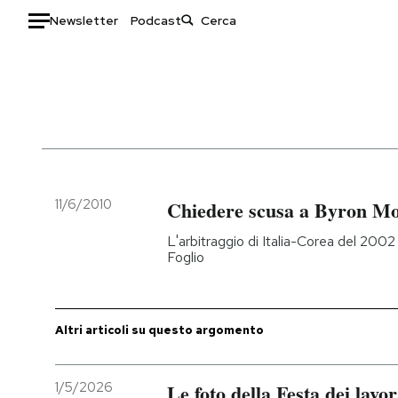
Newsletter
Podcast
Auto
HOME
Italia
Moda
Mondo
Libri
Politica
Consumismi
11/6/2010
Chiedere scusa a Byron M
Tecnologia
Storie/Idee
L'arbitraggio di Italia-Corea del 2002 
Internet
Ok Boomer!
Foglio
Scienza
Media
Cultura
Europa
Economia
Altrecose
Altri articoli su questo argomento
Sport
Mondiali calcio 2026
1/5/2026
Le foto della Festa dei lavo