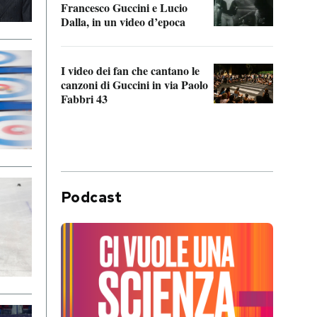
Francesco Guccini e Lucio
“Loco
Dalla, in un video d’epoca
Franc
I video dei fan che cantano le
Il de
canzoni di Guccini in via Paolo
Edoar
Fabbri 43
cappi
Podcast