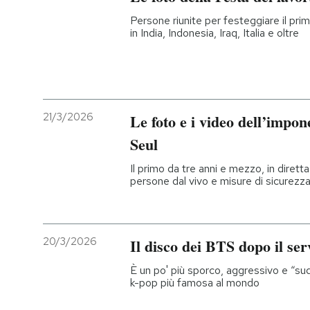
Persone riunite per festeggiare il pri
PODCAST
in India, Indonesia, Iraq, Italia e oltre
NEWSLETTER
21/3/2026
Le foto e i video dell’impo
I MIEI PREFERITI
Seul
SHOP
Il primo da tre anni e mezzo, in diretta
persone dal vivo e misure di sicurezza 
CALENDARIO
20/3/2026
Il disco dei BTS dopo il ser
AREA PERSONALE
È un po' più sporco, aggressivo e “su
k-pop più famosa al mondo
Entra