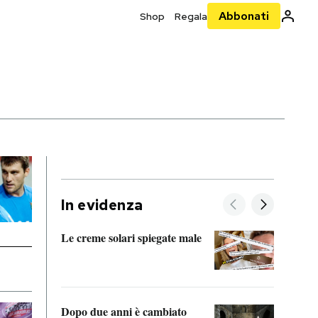
Abbonati
Shop
Regala
In evidenza
Le creme solari spiegate male
FitAc
guerr
Dopo due anni è cambiato
A cos