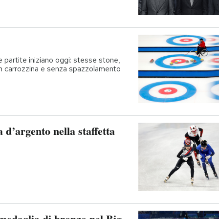
e partite iniziano oggi: stesse stone,
in carrozzina e senza spazzolamento
a d’argento nella staffetta
 medaglia di bronzo nel Big