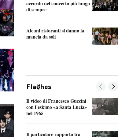
accordo nel concerto più lungo
di sempre
Il ci
parla
Alcuni ristoranti si danno la
nessu
mancia da soli
Fla
hes
Il video di Francesco Guccini
Sulla
con l’eskimo «a Santa Lucia»
vorti
nel 1965
veder
Il particolare rapporto tra
La ve