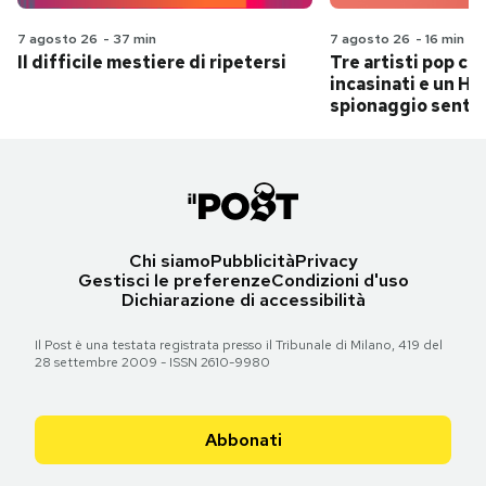
7 agosto 26
-
37 min
7 agosto 26
-
16 min
Il difficile mestiere di ripetersi
Tre artisti pop ch
incasinati e un Hit
spionaggio senti
Chi siamo
Pubblicità
Privacy
Gestisci le preferenze
Condizioni d'uso
Dichiarazione di accessibilità
Il Post è una testata registrata presso il Tribunale di Milano, 419 del
28 settembre 2009 - ISSN 2610-9980
Abbonati