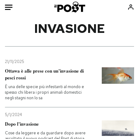
Auto
INVASIONE
HOME
Italia
Moda
Mondo
Libri
21/11/2025
Politica
Consumismi
Ottawa è alle prese con un’invasione di
pesci rossi
Tecnologia
Storie/Idee
È una delle specie più infestanti al mondo e
Internet
Ok Boomer!
spesso chi libera i propri animali domestici
Scienza
Media
negli stagni non lo sa
Cultura
Europa
Economia
Altrecose
5/1/2024
Dopo l’invasione
Sport
Mondiali calcio 2026
Cose da leggere e da guardare dopo avere
ascoltato il nuovo podcast del Post di storia