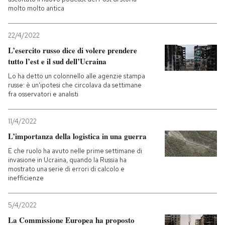
molto molto antica
PODCAST
22/4/2022
L’esercito russo dice di volere prendere
NEWSLETTER
tutto l’est e il sud dell’Ucraina
Lo ha detto un colonnello alle agenzie stampa
russe: è un'ipotesi che circolava da settimane
I MIEI PREFERITI
fra osservatori e analisti
SHOP
11/4/2022
L’importanza della logistica in una guerra
E che ruolo ha avuto nelle prime settimane di
CALENDARIO
invasione in Ucraina, quando la Russia ha
mostrato una serie di errori di calcolo e
inefficienze
AREA PERSONALE
5/4/2022
Entra
La Commissione Europea ha proposto