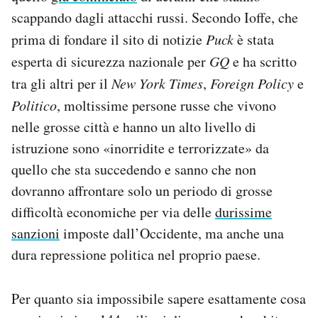
Notifiche mobile
scappando dagli attacchi russi. Secondo Ioffe, che
Regala il Post
prima di fondare il sito di notizie
Puck
è stata
Hai bisogno di aiuto?
esperta di sicurezza nazionale per
GQ
e ha scritto
Esci
tra gli altri per il
New York Times
,
Foreign Policy
e
Politico
, moltissime persone russe che vivono
nelle grosse città e hanno un alto livello di
istruzione sono «inorridite e terrorizzate» da
quello che sta succedendo e sanno che non
dovranno affrontare solo un periodo di grosse
difficoltà economiche per via delle
durissime
sanzioni
imposte dall’Occidente, ma anche una
dura repressione politica nel proprio paese.
Per quanto sia impossibile sapere esattamente cosa