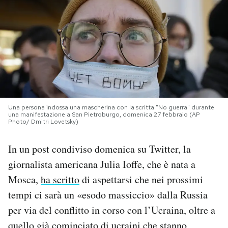
PODCAST
NEWSLETTER
I MIEI PREFERITI
Una persona indossa una mascherina con la scritta "No guerra" durante
una manifestazione a San Pietroburgo, domenica 27 febbraio (AP
SHOP
Photo/ Dmitri Lovetsky)
In un post condiviso domenica su Twitter, la
CALENDARIO
giornalista americana Julia Ioffe, che è nata a
Mosca,
ha scritto
di aspettarsi che nei prossimi
AREA PERSONALE
tempi ci sarà un «esodo massiccio» dalla Russia
per via del conflitto in corso con l’Ucraina, oltre a
Area Personale
Newsletter
quello
già cominciato
di ucraini che stanno