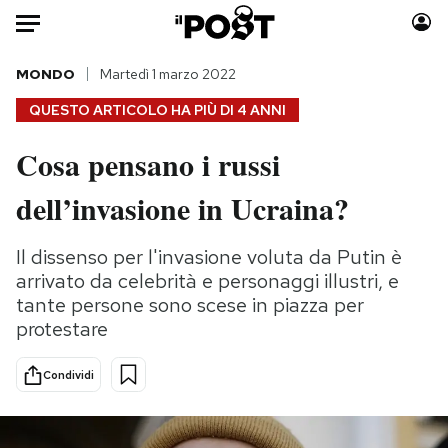
Auto
MONDO
Martedì 1 marzo 2022
QUESTO ARTICOLO HA PIÙ DI
4 ANNI
HOME
Cosa pensano i russi
Italia
Moda
dell’invasione in Ucraina?
Mondo
Libri
Politica
Consumismi
Il dissenso per l'invasione voluta da Putin è
Tecnologia
Storie/Idee
arrivato da celebrità e personaggi illustri, e
Internet
Ok Boomer!
tante persone sono scese in piazza per
Scienza
Media
protestare
Cultura
Europa
Economia
Altrecose
Condividi
Sport
Mondiali calcio 2026