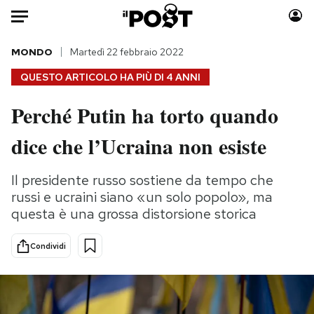
Auto
MONDO
Martedì 22 febbraio 2022
QUESTO ARTICOLO HA PIÙ DI
4 ANNI
HOME
Perché Putin ha torto quando
Italia
Moda
dice che l’Ucraina non esiste
Mondo
Libri
Politica
Consumismi
Il presidente russo sostiene da tempo che
Tecnologia
Storie/Idee
russi e ucraini siano «un solo popolo», ma
Internet
Ok Boomer!
questa è una grossa distorsione storica
Scienza
Media
Cultura
Europa
Condividi
Economia
Altrecose
Sport
Mondiali calcio 2026