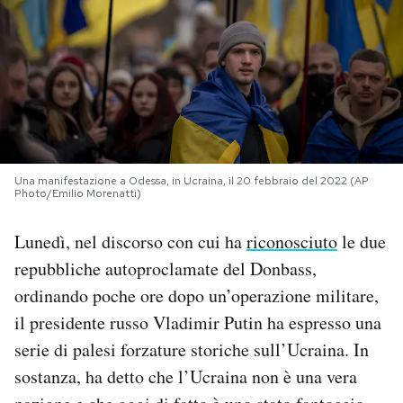
PODCAST
NEWSLETTER
I MIEI PREFERITI
Una manifestazione a Odessa, in Ucraina, il 20 febbraio del 2022 (AP
Photo/Emilio Morenatti)
SHOP
Lunedì, nel discorso con cui ha
riconosciuto
le due
repubbliche autoproclamate del Donbass,
CALENDARIO
ordinando poche ore dopo un’operazione militare,
il presidente russo Vladimir Putin ha espresso una
AREA PERSONALE
serie di palesi forzature storiche sull’Ucraina. In
Area Personale
sostanza, ha detto che l’Ucraina non è una vera
Newsletter