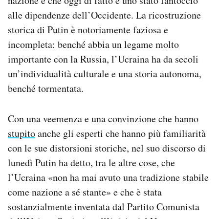
nazione e che oggi di fatto è uno stato fantoccio
Notifiche mobile
alle dipendenze dell’Occidente. La ricostruzione
Regala il Post
storica di Putin è notoriamente faziosa e
Hai bisogno di aiuto?
incompleta: benché abbia un legame molto
Esci
importante con la Russia, l’Ucraina ha da secoli
un’individualità culturale e una storia autonoma,
benché tormentata.
Con una veemenza e una convinzione che hanno
stupito
anche gli esperti che hanno più familiarità
con le sue distorsioni storiche, nel suo discorso di
lunedì Putin ha detto, tra le altre cose, che
l’Ucraina «non ha mai avuto una tradizione stabile
come nazione a sé stante» e che è stata
sostanzialmente inventata dal Partito Comunista