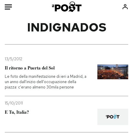
Auto
INDIGNADOS
HOME
Italia
Moda
Mondo
Libri
13/5/2012
Politica
Consumismi
Il ritorno a Puerta del Sol
Tecnologia
Storie/Idee
Le foto della manifestazione di ieri a Madrid, a
un anno dall'inizio dell'occupazione della
Internet
Ok Boomer!
piazza: c'erano almeno 30mila persone
Scienza
Media
Cultura
Europa
15/10/2011
Economia
Altrecose
E Tu, Italia?
Sport
Mondiali calcio 2026