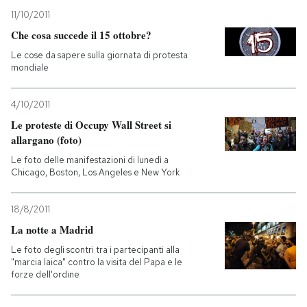
11/10/2011
PODCAST
Che cosa succede il 15 ottobre?
Le cose da sapere sulla giornata di protesta
mondiale
NEWSLETTER
4/10/2011
I MIEI PREFERITI
Le proteste di Occupy Wall Street si
allargano (foto)
Le foto delle manifestazioni di lunedì a
SHOP
Chicago, Boston, Los Angeles e New York
CALENDARIO
18/8/2011
La notte a Madrid
Le foto degli scontri tra i partecipanti alla
AREA PERSONALE
"marcia laica" contro la visita del Papa e le
forze dell'ordine
Entra