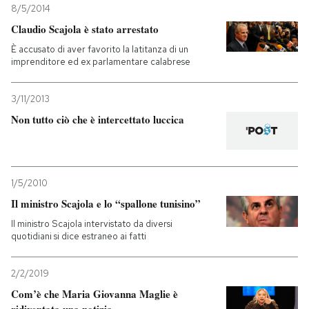
8/5/2014
Claudio Scajola è stato arrestato
PODCAST
È accusato di aver favorito la latitanza di un
imprenditore ed ex parlamentare calabrese
NEWSLETTER
3/11/2013
Non tutto ciò che è intercettato luccica
I MIEI PREFERITI
SHOP
1/5/2010
Il ministro Scajola e lo “spallone tunisino”
CALENDARIO
Il ministro Scajola intervistato da diversi
quotidiani si dice estraneo ai fatti
AREA PERSONALE
2/2/2019
Entra
Com’è che Maria Giovanna Maglie è
ridiventata una notizia