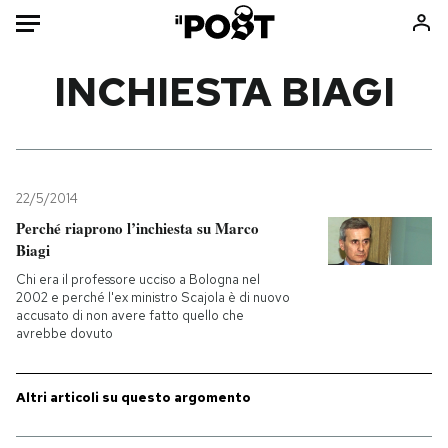
Auto
INCHIESTA BIAGI
HOME
Italia
Moda
Mondo
Libri
22/5/2014
Politica
Consumismi
Perché riaprono l’inchiesta su Marco
Biagi
Tecnologia
Storie/Idee
Chi era il professore ucciso a Bologna nel
Internet
Ok Boomer!
2002 e perché l'ex ministro Scajola è di nuovo
Scienza
Media
accusato di non avere fatto quello che
avrebbe dovuto
Cultura
Europa
Economia
Altrecose
Altri articoli su questo argomento
Sport
Mondiali calcio 2026