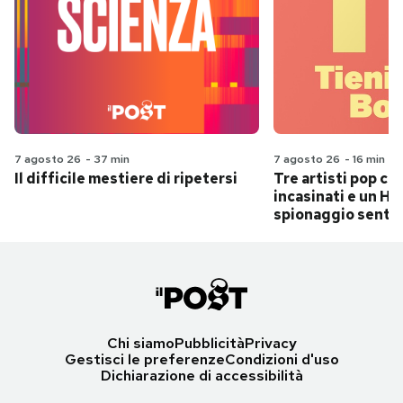
7 agosto 26
-
37 min
7 agosto 26
-
16 min
Il difficile mestiere di ripetersi
Tre artisti pop ch
incasinati e un Hit
spionaggio senti
Chi siamo
Pubblicità
Privacy
Gestisci le preferenze
Condizioni d'uso
Dichiarazione di accessibilità