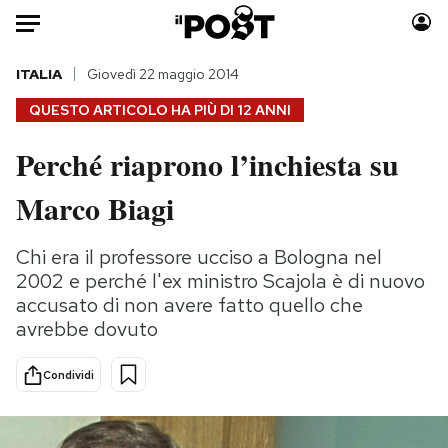
Auto
ITALIA
Giovedì 22 maggio 2014
QUESTO ARTICOLO HA PIÙ DI
12 ANNI
HOME
Perché riaprono l’inchiesta su
Italia
Moda
Marco Biagi
Mondo
Libri
Politica
Consumismi
Chi era il professore ucciso a Bologna nel
Tecnologia
Storie/Idee
2002 e perché l'ex ministro Scajola è di nuovo
Internet
Ok Boomer!
accusato di non avere fatto quello che
Scienza
Media
avrebbe dovuto
Cultura
Europa
Economia
Altrecose
Condividi
Sport
Mondiali calcio 2026