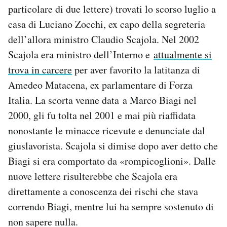
particolare di due lettere) trovati lo scorso luglio a
Notifiche mobile
Regala il Post
casa di Luciano Zocchi, ex capo della segreteria
Hai bisogno di aiuto?
dell’allora ministro Claudio Scajola. Nel 2002
Esci
Scajola era ministro dell’Interno e
attualmente si
trova in carcere
per aver favorito la latitanza di
Amedeo Matacena, ex parlamentare di Forza
Italia. La scorta venne data a Marco Biagi nel
2000, gli fu tolta nel 2001 e mai più riaffidata
nonostante le minacce ricevute e denunciate dal
giuslavorista. Scajola si dimise dopo aver detto che
Biagi si era comportato da «rompicoglioni». Dalle
nuove lettere risulterebbe che Scajola era
direttamente a conoscenza dei rischi che stava
correndo Biagi, mentre lui ha sempre sostenuto di
non sapere nulla.