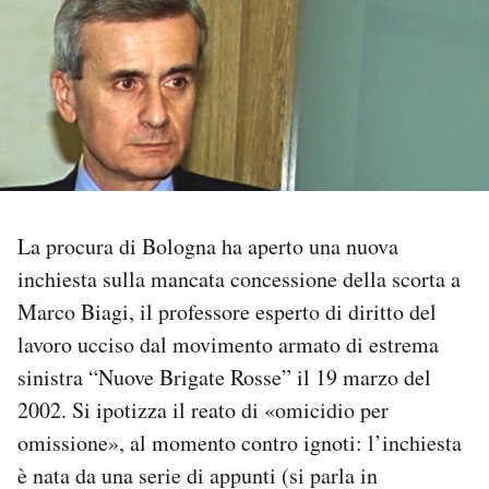
PODCAST
NEWSLETTER
I MIEI PREFERITI
La procura di Bologna ha aperto una nuova
SHOP
inchiesta sulla mancata concessione della scorta a
Marco Biagi, il professore esperto di diritto del
CALENDARIO
lavoro ucciso dal movimento armato di estrema
sinistra “Nuove Brigate Rosse” il 19 marzo del
AREA PERSONALE
2002. Si ipotizza il reato di «omicidio per
omissione», al momento contro ignoti: l’inchiesta
Area Personale
è nata da una serie di appunti (si parla in
Newsletter