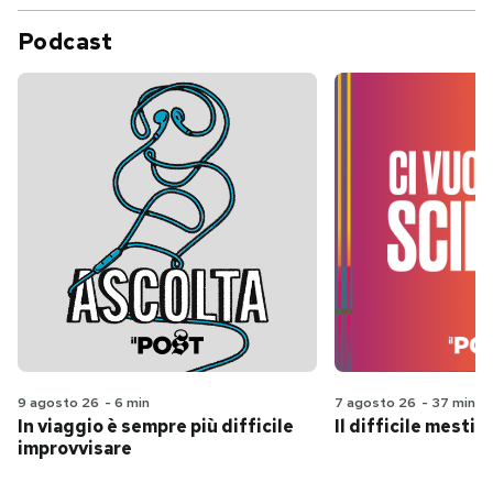
Podcast
9 agosto 26
-
6 min
7 agosto 26
-
37 min
In viaggio è sempre più difficile
Il difficile mestie
improvvisare