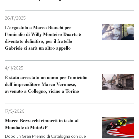
PODCAST
26/11/2025
L’ergastolo a Marco Bianchi per
NEWSLETTER
l’omicidio di Willy Monteiro Duarte è
diventato definitivo, per il fratello
Gabriele ci sarà un altro appello
I MIEI PREFERITI
4/11/2025
SHOP
È stato arrestato un uomo per l’omicidio
dell’imprenditore Marco Veronese,
avvenuto a Collegno, vicino a Torino
CALENDARIO
17/5/2026
AREA PERSONALE
Marco Bezzecchi rimarrà in testa al
Mondiale di MotoGP
Entra
Dopo un Gran Premio di Catalogna con due