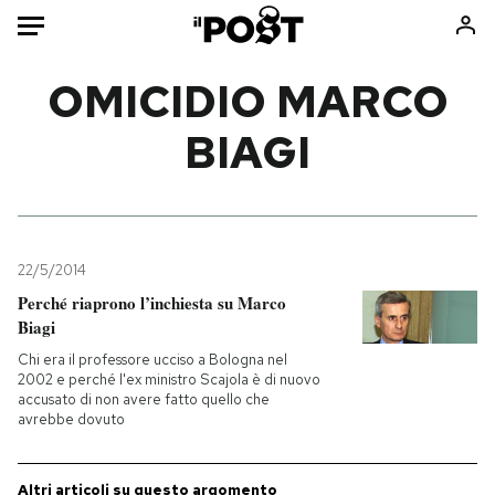
Auto
OMICIDIO MARCO
BIAGI
HOME
Italia
Moda
Mondo
Libri
Politica
Consumismi
22/5/2014
Tecnologia
Storie/Idee
Perché riaprono l’inchiesta su Marco
Internet
Ok Boomer!
Biagi
Scienza
Media
Chi era il professore ucciso a Bologna nel
Cultura
Europa
2002 e perché l'ex ministro Scajola è di nuovo
accusato di non avere fatto quello che
Economia
Altrecose
avrebbe dovuto
Sport
Mondiali calcio 2026
Altri articoli su questo argomento