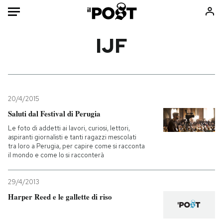
Auto
IJF
HOME
Italia
Moda
Mondo
Libri
20/4/2015
Politica
Consumismi
Saluti dal Festival di Perugia
Tecnologia
Storie/Idee
Le foto di addetti ai lavori, curiosi, lettori,
aspiranti giornalisti e tanti ragazzi mescolati
Internet
Ok Boomer!
tra loro a Perugia, per capire come si racconta
Scienza
Media
il mondo e come lo si racconterà
Cultura
Europa
29/4/2013
Economia
Altrecose
Harper Reed e le gallette di riso
Sport
Mondiali calcio 2026