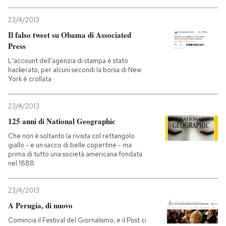
23/4/2013
PODCAST
Il falso tweet su Obama di Associated
Press
NEWSLETTER
L'account dell'agenzia di stampa è stato
hackerato, per alcuni secondi la borsa di New
York è crollata
I MIEI PREFERITI
23/4/2013
125 anni di National Geographic
SHOP
Che non è soltanto la rivista col rettangolo
giallo - e un sacco di belle copertine - ma
CALENDARIO
prima di tutto una società americana fondata
nel 1888
AREA PERSONALE
23/4/2013
A Perugia, di nuovo
Entra
Comincia il Festival del Giornalismo, e il Post ci