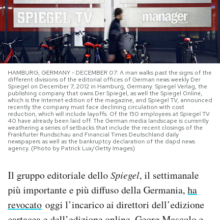
PODCAST
NEWSLETTER
HAMBURG, GERMANY - DECEMBER 07: A man walks past the signs of the
different divisions of the editorial offices of German news weekly Der
I MIEI PREFERITI
Spiegel on December 7, 2012 in Hamburg, Germany. Spiegel Verlag, the
publishing company that owns Der Spiegel, as well the Spiegel Online,
which is the Internet edition of the magazine, and Spiegel TV, announced
recently the company must face declining circulation with cost
reduction, which will include layoffs. Of the 150 employees at Spiegel TV
SHOP
40 have already been laid off. The German media landscape is currently
weathering a series of setbacks that include the recent closings of the
Frankfurter Rundschau and Financial Times Deutschland daily
newspapers as well as the bankruptcy declaration of the dapd news
agency. (Photo by Patrick Lux/Getty Images)
CALENDARIO
Il gruppo editoriale dello
Spiegel
, il settimanale
AREA PERSONALE
più importante e più diffuso della Germania,
ha
Area Personale
revocato
oggi l’incarico ai direttori dell’edizione
Newsletter
cartacea e dell’edizione online, Georg Mascolo e