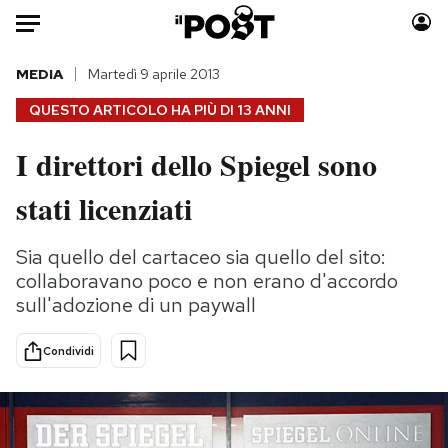
Auto
MEDIA
Martedì 9 aprile 2013
QUESTO ARTICOLO HA PIÙ DI
13 ANNI
HOME
I direttori dello Spiegel sono
Italia
Moda
stati licenziati
Mondo
Libri
Politica
Consumismi
Sia quello del cartaceo sia quello del sito:
Tecnologia
Storie/Idee
collaboravano poco e non erano d'accordo
Internet
Ok Boomer!
sull'adozione di un paywall
Scienza
Media
Cultura
Europa
Condividi
Economia
Altrecose
Sport
Mondiali calcio 2026