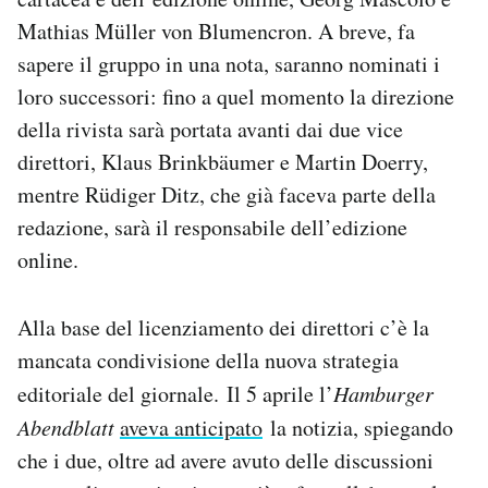
Notifiche mobile
Mathias Müller von Blumencron. A breve, fa
Regala il Post
sapere il gruppo in una nota, saranno nominati i
Hai bisogno di aiuto?
loro successori: fino a quel momento la direzione
Esci
della rivista sarà portata avanti dai due vice
direttori, Klaus Brinkbäumer e Martin Doerry,
mentre Rüdiger Ditz, che già faceva parte della
redazione, sarà il responsabile dell’edizione
online.
Alla base del licenziamento dei direttori c’è la
mancata condivisione della nuova strategia
editoriale del giornale. Il 5 aprile l’
Hamburger
Abendblatt
aveva anticipato
la notizia, spiegando
che i due, oltre ad avere avuto delle discussioni