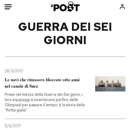
Auto
GUERRA DEI SEI
GIORNI
HOME
Italia
Moda
Mondo
Libri
Politica
Consumismi
28/3/2021
Tecnologia
Storie/Idee
Le navi che rimasero bloccate otto anni
Internet
Ok Boomer!
nel canale di Suez
Scienza
Media
Prese nel mezzo della Guerra dei Sei giorni, i
Cultura
Europa
loro equipaggi si inventarono perfino delle
Olimpiadi per passare il tempo: è la storia della
Economia
Altrecose
“flotta gialla”
Sport
Mondiali calcio 2026
5/6/2017