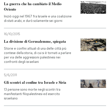
La guerra che ha cambiato il Medio
Oriente
PODCAST
Iniziò oggi nel 1967 fra Israele e una coalizione
di stati arabi, e durò solamente sei giorni
NEWSLETTER
16/10/2015
La divisione di Gerusalemme, spiegata
I MIEI PREFERITI
Storie e confini attuali di una delle città più
contese della storia, di cui si è tornati a parlare
per via delle aggressioni palestinesi nei
SHOP
confronti degli israeliani
CALENDARIO
5/6/2011
Gli scontri al confine tra Israele e Siria
13 persone sono morte negli scontri tra
AREA PERSONALE
manifestanti filopalestinesi ed esercito
israeliano
Entra