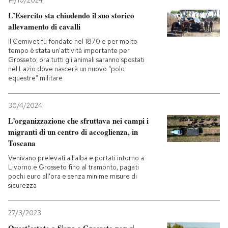
14/10/2024
L’Esercito sta chiudendo il suo storico
PODCAST
allevamento di cavalli
Il Cemivet fu fondato nel 1870 e per molto
tempo è stata un'attività importante per
NEWSLETTER
Grosseto; ora tutti gli animali saranno spostati
nel Lazio dove nascerà un nuovo “polo
equestre” militare
I MIEI PREFERITI
30/4/2024
L’organizzazione che sfruttava nei campi i
SHOP
migranti di un centro di accoglienza, in
Toscana
CALENDARIO
Venivano prelevati all'alba e portati intorno a
Livorno e Grosseto fino al tramonto, pagati
pochi euro all'ora e senza minime misure di
sicurezza
AREA PERSONALE
Entra
27/3/2023
Quest’estate a Siena e Grosseto non si