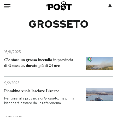
Auto
GROSSETO
HOME
Italia
Moda
Mondo
Libri
16/8/2025
Politica
Consumismi
C’è stato un grosso incendio in provincia
di Grosseto, durato più di 24 ore
Tecnologia
Storie/Idee
Internet
Ok Boomer!
Scienza
Media
9/2/2025
Cultura
Europa
Piombino vuole lasciare Livorno
Economia
Altrecose
Per unirsi alla provincia di Grosseto, ma prima
bisognerà passare da un referendum
Sport
Mondiali calcio 2026