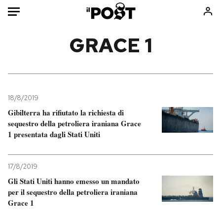
Auto
GRACE 1
HOME
Italia
Moda
Mondo
Libri
18/8/2019
Politica
Consumismi
Gibilterra ha rifiutato la richiesta di
sequestro della petroliera iraniana Grace
Tecnologia
Storie/Idee
1 presentata dagli Stati Uniti
Internet
Ok Boomer!
Scienza
Media
17/8/2019
Cultura
Europa
Gli Stati Uniti hanno emesso un mandato
Economia
Altrecose
per il sequestro della petroliera iraniana
Sport
Mondiali calcio 2026
Grace 1