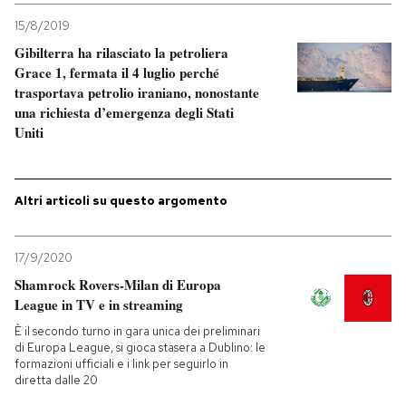
15/8/2019
PODCAST
Gibilterra ha rilasciato la petroliera
Grace 1, fermata il 4 luglio perché
trasportava petrolio iraniano, nonostante
NEWSLETTER
una richiesta d’emergenza degli Stati
Uniti
I MIEI PREFERITI
Altri articoli su questo argomento
SHOP
17/9/2020
CALENDARIO
Shamrock Rovers-Milan di Europa
League in TV e in streaming
È il secondo turno in gara unica dei preliminari
AREA PERSONALE
di Europa League, si gioca stasera a Dublino: le
formazioni ufficiali e i link per seguirlo in
Entra
diretta dalle 20