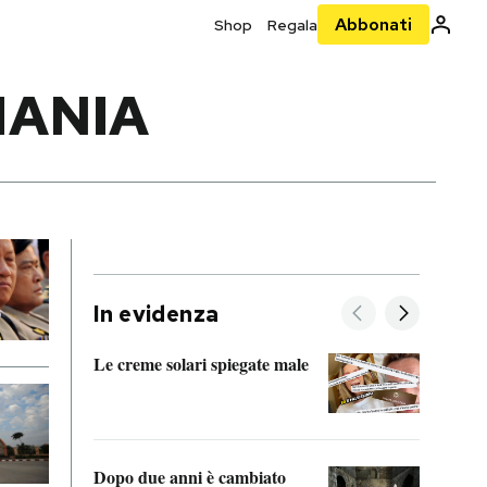
Abbonati
Shop
Regala
MANIA
In evidenza
Le creme solari spiegate male
FitAc
guerr
Dopo due anni è cambiato
A cos