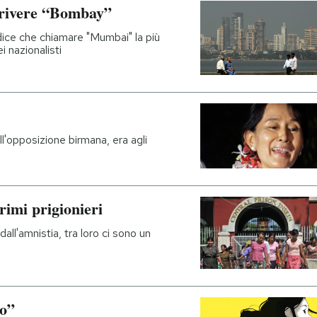
crivere “Bombay”
 dice che chiamare "Mumbai" la più
ei nazionalisti
l'opposizione birmana, era agli
rimi prigionieri
dall'amnistia, tra loro ci sono un
no”