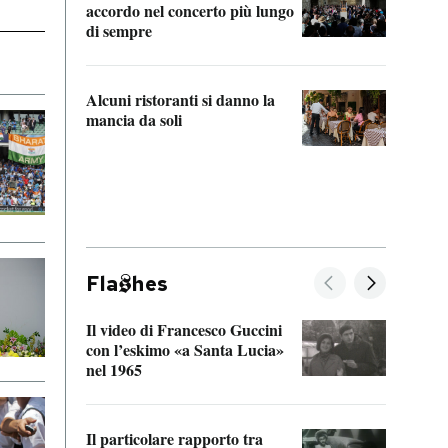
accordo nel concerto più lungo
di sempre
Il ci
parla
Alcuni ristoranti si danno la
nessu
mancia da soli
Fla
hes
Il video di Francesco Guccini
Sulla
con l’eskimo «a Santa Lucia»
vorti
nel 1965
veder
Il particolare rapporto tra
La ve