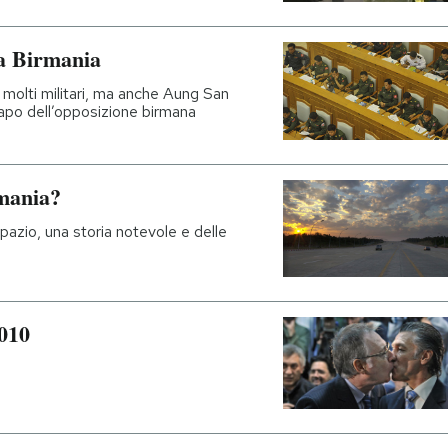
la Birmania
 molti militari, ma anche Aung San
apo dell’opposizione birmana
rmania?
azio, una storia notevole e delle
2010