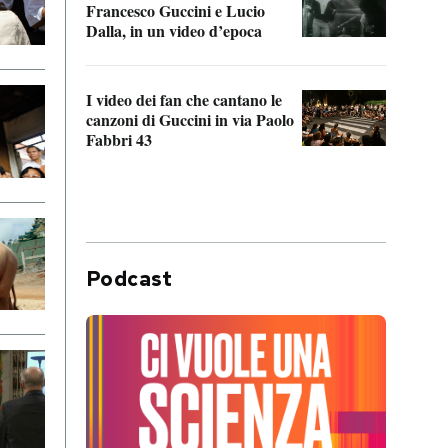
Francesco Guccini e Lucio
“Loco
Dalla, in un video d’epoca
Franc
I video dei fan che cantano le
Il de
canzoni di Guccini in via Paolo
Edoar
Fabbri 43
cappi
Podcast