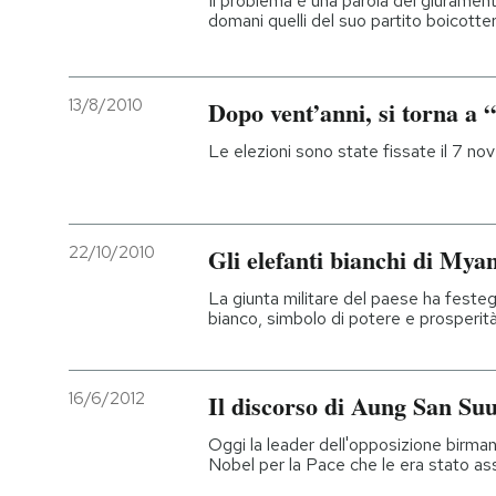
Il problema è una parola del giurament
domani quelli del suo partito boicotte
13/8/2010
Dopo vent’anni, si torna a 
Le elezioni sono state fissate il 7 n
22/10/2010
Gli elefanti bianchi di My
La giunta militare del paese ha festeg
bianco, simbolo di potere e prosperit
16/6/2012
Il discorso di Aung San Suu
Oggi la leader dell'opposizione birman
Nobel per la Pace che le era stato ass