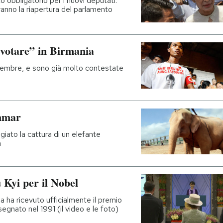
o obbligatorio per i nuovi deputati:
ranno la riapertura del parlamento
“votare” in Birmania
ovembre, e sono già molto contestate
anmar
giato la cattura di un elefante
à
 Kyi per il Nobel
a ha ricevuto ufficialmente il premio
egnato nel 1991 (il video e le foto)