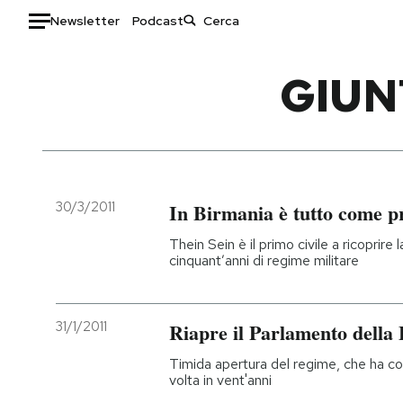
Newsletter
Podcast
Auto
GIUN
HOME
Italia
Moda
Mondo
Libri
Politica
Consumismi
30/3/2011
In Birmania è tutto come p
Tecnologia
Storie/Idee
Thein Sein è il primo civile a ricoprire
Internet
Ok Boomer!
cinquant’anni di regime militare
Scienza
Media
Cultura
Europa
31/1/2011
Riapre il Parlamento della
Economia
Altrecose
Sport
Mondiali calcio 2026
Timida apertura del regime, che ha co
volta in vent'anni