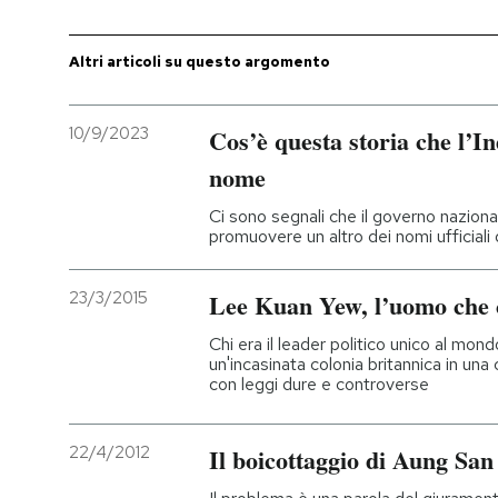
PODCAST
Altri articoli su questo argomento
NEWSLETTER
10/9/2023
Cos’è questa storia che l’I
nome
I MIEI PREFERITI
Ci sono segnali che il governo naziona
promuovere un altro dei nomi ufficiali
SHOP
23/3/2015
Lee Kuan Yew, l’uomo che 
CALENDARIO
Chi era il leader politico unico al mo
un'incasinata colonia britannica in una
con leggi dure e controverse
AREA PERSONALE
22/4/2012
Il boicottaggio di Aung San
Entra