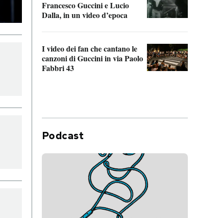
Francesco Guccini e Lucio
“Loco
Dalla, in un video d’epoca
Franc
I video dei fan che cantano le
Il de
canzoni di Guccini in via Paolo
Edoar
Fabbri 43
cappi
Podcast