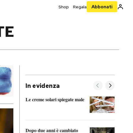
Abbonati
Shop
Regala
TE
In evidenza
Le creme solari spiegate male
FitAc
guerr
Dopo due anni è cambiato
A cos