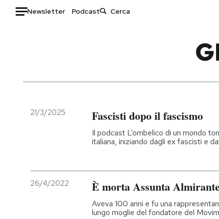
Newsletter
Podcast
Auto
G
HOME
Italia
Moda
Mondo
Libri
Politica
Consumismi
21/3/2025
Fascisti dopo il fascismo
Tecnologia
Storie/Idee
Il podcast L’ombelico di un mondo torn
Internet
Ok Boomer!
italiana, iniziando dagli ex fascisti e da
Scienza
Media
Cultura
Europa
Economia
Altrecose
26/4/2022
È morta Assunta Almirant
Sport
Mondiali calcio 2026
Aveva 100 anni e fu una rappresentante
lungo moglie del fondatore del Movime