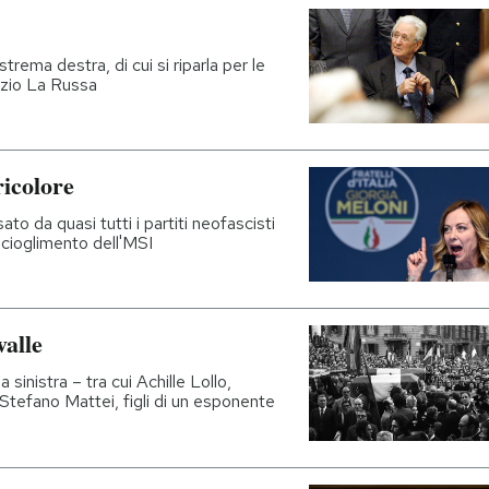
trema destra, di cui si riparla per le
azio La Russa
ricolore
to da quasi tutti i partiti neofascisti
scioglimento dell'MSI
valle
 sinistra – tra cui Achille Lollo,
 e Stefano Mattei, figli di un esponente