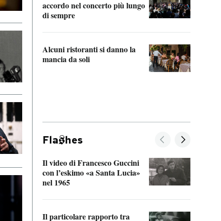
accordo nel concerto più lungo
di sempre
Il ci
parla
Alcuni ristoranti si danno la
nessu
mancia da soli
Fla
hes
Il video di Francesco Guccini
Sulla
con l’eskimo «a Santa Lucia»
vorti
nel 1965
veder
Il particolare rapporto tra
La ve