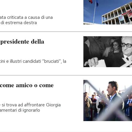
ta criticata a causa di una
co di estrema destra
 presidente della
i e illustri candidati “bruciati”, la
o come amico o come
e si trova ad affrontare Giorgia
amentari di ignorarlo