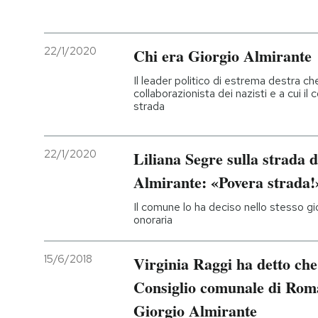
PODCAST
22/1/2020
Chi era Giorgio Almirante
NEWSLETTER
Il leader politico di estrema destra ch
collaborazionista dei nazisti e a cui 
strada
I MIEI PREFERITI
22/1/2020
Liliana Segre sulla strada d
SHOP
Almirante: «Povera strada!
Il comune lo ha deciso nello stesso gio
CALENDARIO
onoraria
15/6/2018
Virginia Raggi ha detto che
AREA PERSONALE
Consiglio comunale di Roma 
Entra
Giorgio Almirante