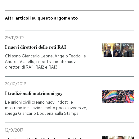
PODCAST
Altri articoli su questo argomento
NEWSLETTER
29/11/2012
I nuovi direttori delle reti RAI
I MIEI PREFERITI
Chi sono Giancarlo Leone, Angelo Teodoli e
Andrea Vianello, rispettivamente nuovi
direttori di RAI1, RAI2 e RAI3
SHOP
24/10/2016
I tradizionali matrimoni gay
CALENDARIO
Le unioni civili creano nuovi indotti, e
mostrano inclinazioni molto poco sovversive,
spiega Giancarlo Loquenzi sulla Stampa
AREA PERSONALE
Entra
12/9/2017