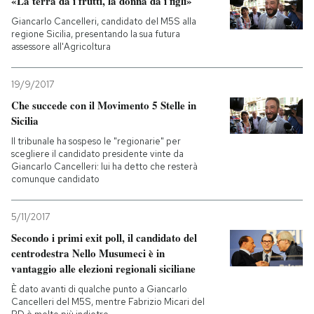
«La terra dà i frutti, la donna dà i figli»
Giancarlo Cancelleri, candidato del M5S alla
regione Sicilia, presentando la sua futura
assessore all'Agricoltura
19/9/2017
Che succede con il Movimento 5 Stelle in
Sicilia
Il tribunale ha sospeso le "regionarie" per
scegliere il candidato presidente vinte da
Giancarlo Cancelleri: lui ha detto che resterà
comunque candidato
5/11/2017
Secondo i primi exit poll, il candidato del
centrodestra Nello Musumeci è in
vantaggio alle elezioni regionali siciliane
È dato avanti di qualche punto a Giancarlo
Cancelleri del M5S, mentre Fabrizio Micari del