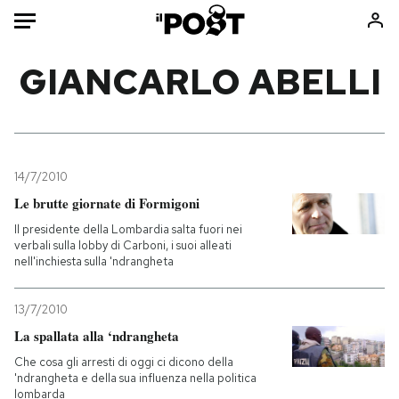
Auto
GIANCARLO ABELLI
HOME
Italia
Moda
Mondo
Libri
14/7/2010
Politica
Consumismi
Le brutte giornate di Formigoni
Tecnologia
Storie/Idee
Il presidente della Lombardia salta fuori nei
verbali sulla lobby di Carboni, i suoi alleati
Internet
Ok Boomer!
nell'inchiesta sulla 'ndrangheta
Scienza
Media
Cultura
Europa
13/7/2010
Economia
Altrecose
La spallata alla ‘ndrangheta
Sport
Mondiali calcio 2026
Che cosa gli arresti di oggi ci dicono della
'ndrangheta e della sua influenza nella politica
lombarda