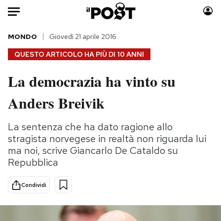
Auto
MONDO
Giovedì 21 aprile 2016
QUESTO ARTICOLO HA PIÙ DI
10 ANNI
HOME
La democrazia ha vinto su
Italia
Moda
Anders Breivik
Mondo
Libri
Politica
Consumismi
La sentenza che ha dato ragione allo
Tecnologia
Storie/Idee
stragista norvegese in realtà non riguarda lui
Internet
Ok Boomer!
ma noi, scrive Giancarlo De Cataldo su
Scienza
Media
Repubblica
Cultura
Europa
Economia
Altrecose
Condividi
Sport
Mondiali calcio 2026