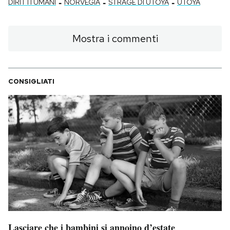
-
-
-
DIRITTI UMANI
NORVEGIA
STRAGE DI UTOYA
UTOYA
Mostra i commenti
CONSIGLIATI
Lasciare che i bambini si annoino d’estate