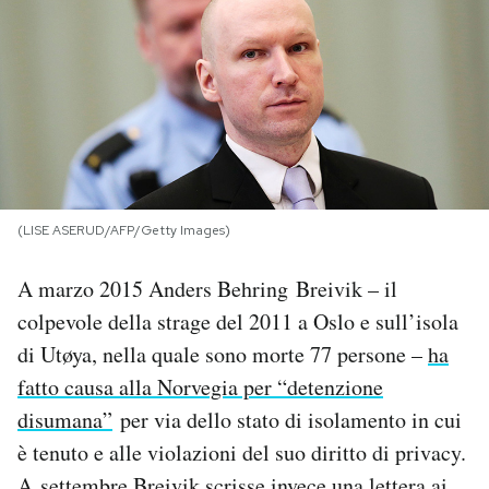
PODCAST
NEWSLETTER
I MIEI PREFERITI
(LISE ASERUD/AFP/Getty Images)
SHOP
A marzo 2015 Anders Behring Breivik – il
colpevole della strage del 2011 a Oslo e sull’isola
CALENDARIO
di Utøya, nella quale sono morte 77 persone –
ha
fatto causa alla Norvegia per “detenzione
AREA PERSONALE
disumana”
per via dello stato di isolamento in cui
è tenuto e alle violazioni del suo diritto di privacy.
Area Personale
Newsletter
A settembre Breivik scrisse invece una lettera ai