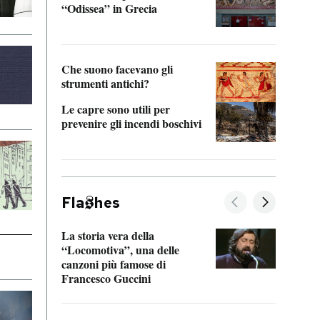
“Odissea” in Grecia
vedi 
Che suono facevano gli
strumenti antichi?
Le capre sono utili per
prevenire gli incendi boschivi
Fla
hes
La storia vera della
Il vi
“Locomotiva”, una delle
inseg
canzoni più famose di
Khers
Francesco Guccini
La pl