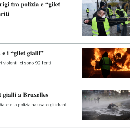
igi tra polizia e “gilet
riti
e i “gilet gialli”
i violenti, ci sono 92 feriti
t gialli a Bruxelles
iate e la polizia ha usato gli idranti