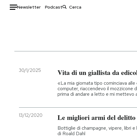
Newsletter
Podcast
Auto
HOME
Italia
Moda
Mondo
Libri
Politica
Consumismi
30/1/2025
Vita di un giallista da edico
Tecnologia
Storie/Idee
«La mia giornata tipo cominciava alle
Internet
Ok Boomer!
computer, riaccendevo il mozzicone d
prima di andare a letto e mi mettevo 
Scienza
Media
Cultura
Europa
Economia
Altrecose
13/12/2020
Le migliori armi del delitto
Sport
Mondiali calcio 2026
Bottiglie di champagne, vipere, libri e
di Roald Dahl