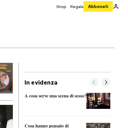
Abbonati
Shop
Regala
In evidenza
A cosa serve una scena di sesso?
La “I
bolog
Cosa hanno pensato di
Se sa