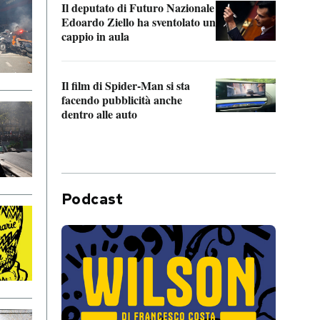
Il deputato di Futuro Nazionale
da P
Edoardo Ziello ha sventolato un
cappio in aula
La de
Franc
Il film di Spider-Man si sta
dello
facendo pubblicità anche
dentro alle auto
Podcast