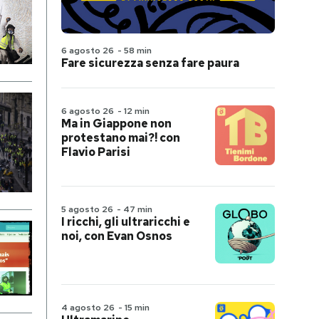
6 agosto 26
-
58 min
Fare sicurezza senza fare paura
6 agosto 26
-
12 min
Ma in Giappone non
protestano mai?! con
Flavio Parisi
5 agosto 26
-
47 min
I ricchi, gli ultraricchi e
noi, con Evan Osnos
4 agosto 26
-
15 min