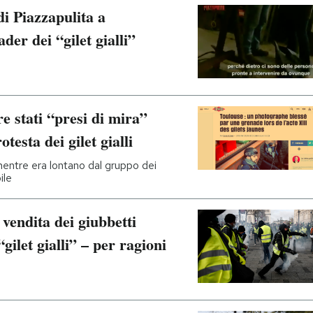
di Piazzapulita a
der dei “gilet gialli”
re stati “presi di mira”
testa dei gilet gialli
mentre era lontano dal gruppo dei
ile
 vendita dei giubbetti
“gilet gialli” – per ragioni