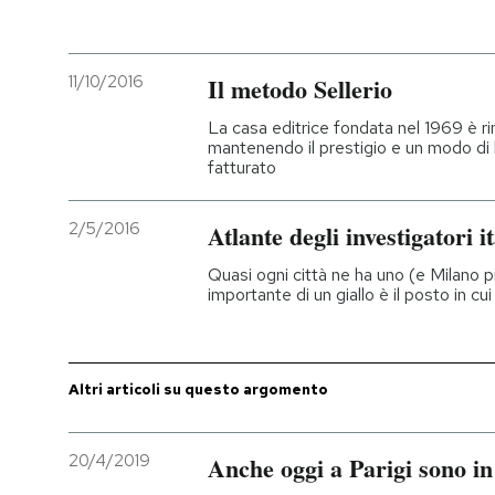
PODCAST
11/10/2016
Il metodo Sellerio
NEWSLETTER
La casa editrice fondata nel 1969 è ri
mantenendo il prestigio e un modo di l
fatturato
I MIEI PREFERITI
2/5/2016
Atlante degli investigatori it
SHOP
Quasi ogni città ne ha uno (e Milano pi
importante di un giallo è il posto in c
CALENDARIO
Altri articoli su questo argomento
AREA PERSONALE
Entra
20/4/2019
Anche oggi a Parigi sono in