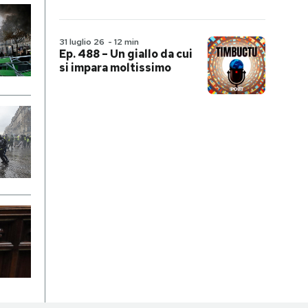
31 luglio 26
-
12 min
Ep. 488 – Un giallo da cui
si impara moltissimo