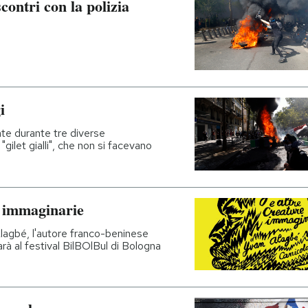
 scontri con la polizia
i
te durante tre diverse
"gilet gialli", che non si facevano
re immaginarie
Alagbé, l'autore franco-beninese
à al festival BilBOlBul di Bologna