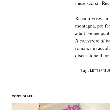
mese scorso. Rec
Notifiche mobile
Regala il Post
Hai bisogno di aiuto?
Recami viveva a F
Esci
montagna, poi fra
adulti venne pubb
Il correttore di b
romanzi e raccolte
discussione il c
Tag:
LETTERATU
CONSIGLIATI