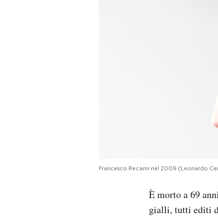
PODCAST
NEWSLETTER
I MIEI PREFERITI
SHOP
CALENDARIO
Francesco Recami nel 2009 (Leonardo C
AREA PERSONALE
È morto a 69 anni
Area Personale
gialli, tutti editi
Newsletter