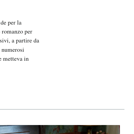
de per la
o romanzo per
ivi, a partire da
to numerosi
he metteva in