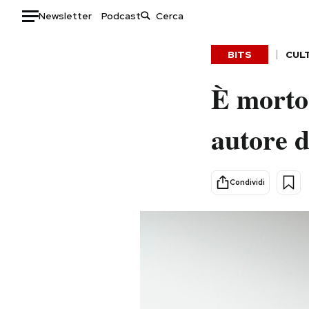
Newsletter
Podcast
Auto
BITS
CUL
HOME
È morto 
Italia
Moda
autore d
Mondo
Libri
Politica
Consumismi
Tecnologia
Storie/Idee
Condividi
Internet
Ok Boomer!
Scienza
Media
Cultura
Europa
Economia
Altrecose
Sport
Mondiali calcio 2026