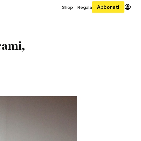
Abbonati
Shop
Regala
cami,