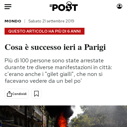
Auto
MONDO
Sabato 21 settembre 2019
QUESTO ARTICOLO HA PIÙ DI
6 ANNI
HOME
Cosa è successo ieri a Parigi
Italia
Moda
Mondo
Libri
Più di 100 persone sono state arrestate
Politica
Consumismi
durante tre diverse manifestazioni in città:
Tecnologia
Storie/Idee
c'erano anche i "gilet gialli", che non si
facevano vedere da un bel po'
Internet
Ok Boomer!
Scienza
Media
Condividi
Cultura
Europa
Economia
Altrecose
Sport
Mondiali calcio 2026