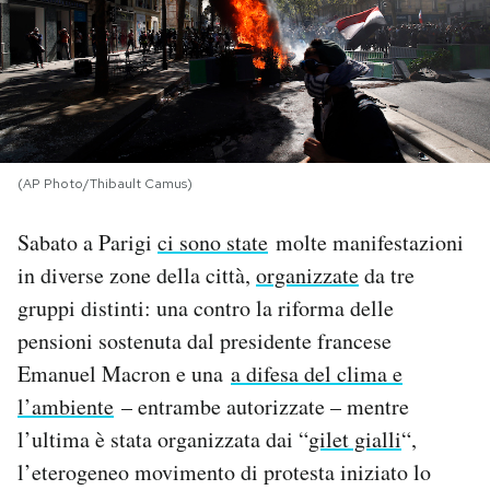
PODCAST
NEWSLETTER
(AP Photo/Thibault Camus)
I MIEI PREFERITI
Sabato a Parigi
ci sono state
molte manifestazioni
SHOP
in diverse zone della città,
organizzate
da tre
gruppi distinti: una contro la riforma delle
CALENDARIO
pensioni sostenuta dal presidente francese
Emanuel Macron e una
a difesa del clima e
l’ambiente
– entrambe autorizzate – mentre
AREA PERSONALE
l’ultima è stata organizzata dai “
gilet gialli
“,
Area Personale
l’eterogeneo movimento di protesta iniziato lo
Newsletter