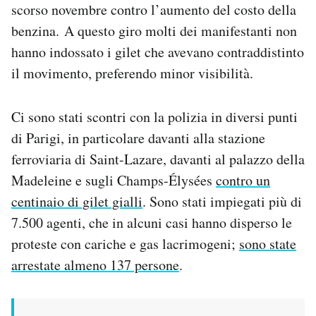
scorso novembre contro l’aumento del costo della
Notifiche mobile
benzina. A questo giro molti dei manifestanti non
Regala il Post
Hai bisogno di aiuto?
hanno indossato i gilet che avevano contraddistinto
Esci
il movimento, preferendo minor visibilità.
Ci sono stati scontri con la polizia in diversi punti
di Parigi, in particolare davanti alla stazione
ferroviaria di Saint-Lazare, davanti al palazzo della
Madeleine e sugli Champs-Élysées
contro un
centinaio di gilet gialli
. Sono stati impiegati più di
7.500 agenti, che in alcuni casi hanno disperso le
proteste con cariche e gas lacrimogeni;
sono state
arrestate almeno 137 persone
.