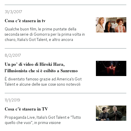
PODCAST
31/3/2017
Cosa c’è stasera in tv
Qualche buon film, le prime puntate della
NEWSLETTER
seconda serie di Gomorra per la prima volta in
chiaro, Italia's Got Talent, e altro ancora
I MIEI PREFERITI
8/2/2017
Un po’ di video di Hiroki Hara,
SHOP
l’illusionista che si è esibito a Sanremo
È diventato famoso grazie ad America's Got
Talent e alcune delle sue cose sono notevoli
CALENDARIO
11/1/2019
AREA PERSONALE
Cosa c’è stasera in TV
Propaganda Live, Italia's Got Talent e "Tutto
Entra
quello che vuoi", in prima visione