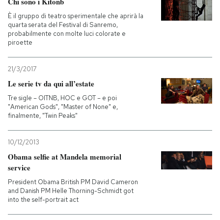
Chi sono i Kitonb
È il gruppo di teatro sperimentale che aprirà la
quarta serata del Festival di Sanremo,
probabilmente con molte luci colorate e
piroette
21/3/2017
Le serie tv da qui all’estate
Tre sigle – OITNB, HOC e GOT – e poi
"American Gods", "Master of None" e,
finalmente, "Twin Peaks"
10/12/2013
Obama selfie at Mandela memorial
service
President Obama British PM David Cameron
and Danish PM Helle Thorning-Schmidt got
into the self-portrait act