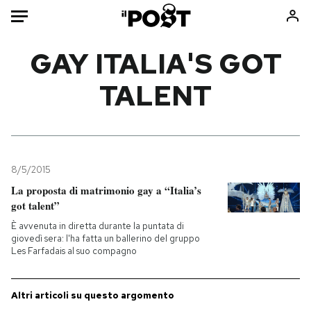
Auto
GAY ITALIA'S GOT
TALENT
HOME
Italia
Moda
Mondo
Libri
Politica
Consumismi
8/5/2015
Tecnologia
Storie/Idee
La proposta di matrimonio gay a “Italia’s
Internet
Ok Boomer!
got talent”
Scienza
Media
È avvenuta in diretta durante la puntata di
Cultura
Europa
giovedì sera: l'ha fatta un ballerino del gruppo
Les Farfadais al suo compagno
Economia
Altrecose
Sport
Mondiali calcio 2026
Altri articoli su questo argomento