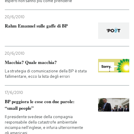
esperti non sanno più come prenderle
PODCAST
20/6/2010
Rahm Emanuel sulle gaffe di BP
NEWSLETTER
I MIEI PREFERITI
20/6/2010
Macchia? Quale macchia?
La strategia di comunicazione della BP è stata
SHOP
fallimentare, ecco la lista degli errori
CALENDARIO
17/6/2010
BP peggiora le cose con due parole:
“small people”
AREA PERSONALE
Il presidente svedese della compagnia
responsabile della catastrofe ambientale
Entra
inciampa nell'inglese, e infuria ulteriormente
gli americani