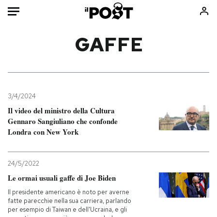
Auto
GAFFE
HOME
Italia
Moda
Mondo
Libri
3/4/2024
Politica
Consumismi
Il video del ministro della Cultura
Gennaro Sangiuliano che confonde
Tecnologia
Storie/Idee
Londra con New York
Internet
Ok Boomer!
Scienza
Media
24/5/2022
Cultura
Europa
Le ormai usuali gaffe di Joe Biden
Economia
Altrecose
Il presidente americano è noto per averne
Sport
Mondiali calcio 2026
fatte parecchie nella sua carriera, parlando
per esempio di Taiwan e dell'Ucraina, e gli