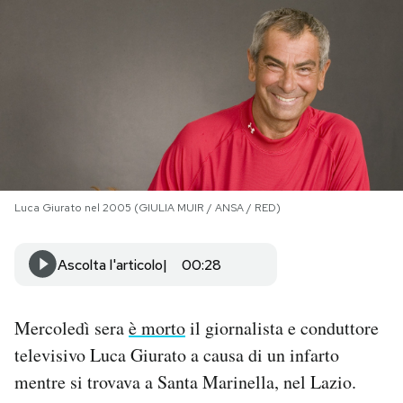
PODCAST
NEWSLETTER
I MIEI PREFERITI
Luca Giurato nel 2005 (GIULIA MUIR / ANSA / RED)
SHOP
Ascolta l'articolo
00:28
CALENDARIO
Mercoledì sera
è morto
il giornalista e conduttore
AREA PERSONALE
televisivo Luca Giurato a causa di un infarto
Area Personale
mentre si trovava a Santa Marinella, nel Lazio.
Newsletter