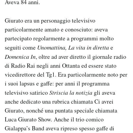
Aveva 84 anni.
Notifiche mobile
Regala il Post
Giurato era un personaggio televisivo
Hai bisogno di aiuto?
Esci
particolarmente amato e conosciuto: aveva
partecipato regolarmente a programmi molto
seguiti come
Unomattina, La vita in diretta
e
Domenica In
, oltre ad aver diretto il giornale radio
di Radio Rai negli anni Ottanta ed essere stato
vicedirettore del Tg1. Era particolarmente noto per
i suoi lapsus e gaffe: per anni il programma
televisivo satirico
Striscia la notizia
gli aveva
anche dedicato una rubrica chiamata Ci avrei
Giurato, nonché una puntata speciale chiamata
Luca Giurato Show. Anche il trio comico
Gialappa’s Band aveva ripreso spesso gaffe di