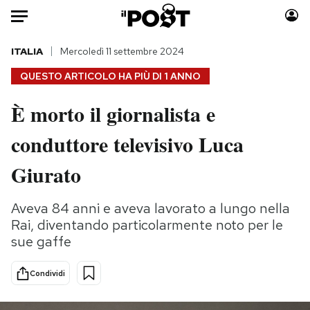
Auto
ITALIA
Mercoledì 11 settembre 2024
QUESTO ARTICOLO HA PIÙ DI
1 ANNO
HOME
È morto il giornalista e
Italia
Moda
conduttore televisivo Luca
Mondo
Libri
Politica
Consumismi
Giurato
Tecnologia
Storie/Idee
Internet
Ok Boomer!
Aveva 84 anni e aveva lavorato a lungo nella
Scienza
Media
Rai, diventando particolarmente noto per le
Cultura
Europa
sue gaffe
Economia
Altrecose
Condividi
Sport
Mondiali calcio 2026