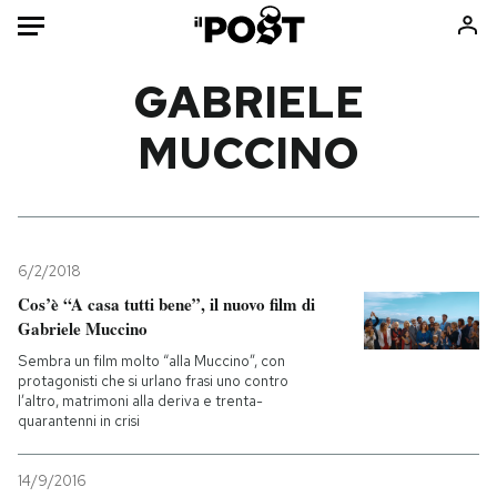
Auto
GABRIELE
MUCCINO
HOME
Italia
Moda
Mondo
Libri
Politica
Consumismi
6/2/2018
Tecnologia
Storie/Idee
Cos’è “A casa tutti bene”, il nuovo film di
Internet
Ok Boomer!
Gabriele Muccino
Scienza
Media
Sembra un film molto “alla Muccino”, con
Cultura
Europa
protagonisti che si urlano frasi uno contro
l’altro, matrimoni alla deriva e trenta-
Economia
Altrecose
quarantenni in crisi
Sport
Mondiali calcio 2026
14/9/2016