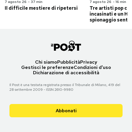
7 agosto 26
-
37 min
7 agosto 26
-
16 min
Il difficile mestiere di ripetersi
Tre artisti pop ch
incasinati e un Hit
spionaggio senti
Chi siamo
Pubblicità
Privacy
Gestisci le preferenze
Condizioni d'uso
Dichiarazione di accessibilità
Il Post è una testata registrata presso il Tribunale di Milano, 419 del
28 settembre 2009 - ISSN 2610-9980
Abbonati