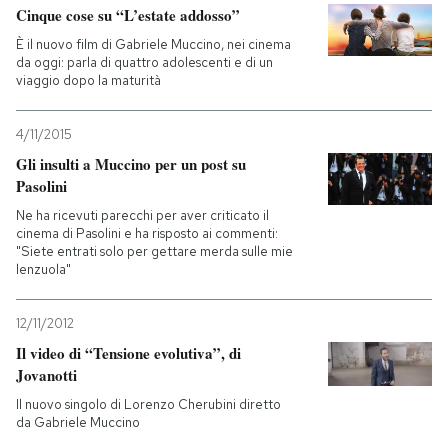
Cinque cose su “L’estate addosso”
PODCAST
È il nuovo film di Gabriele Muccino, nei cinema
da oggi: parla di quattro adolescenti e di un
viaggio dopo la maturità
NEWSLETTER
4/11/2015
Gli insulti a Muccino per un post su
I MIEI PREFERITI
Pasolini
Ne ha ricevuti parecchi per aver criticato il
cinema di Pasolini e ha risposto ai commenti:
SHOP
"Siete entrati solo per gettare merda sulle mie
lenzuola"
CALENDARIO
12/11/2012
Il video di “Tensione evolutiva”, di
AREA PERSONALE
Jovanotti
Il nuovo singolo di Lorenzo Cherubini diretto
Entra
da Gabriele Muccino