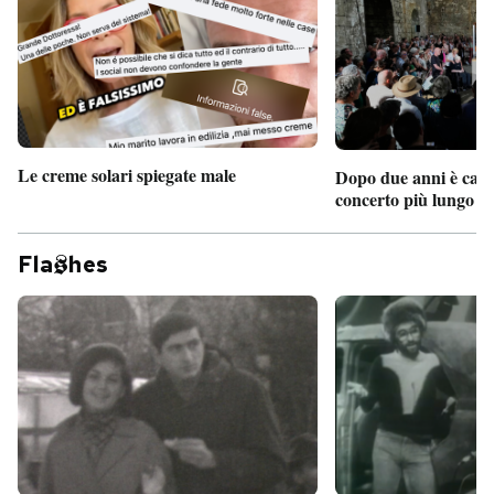
Le creme solari spiegate male
Dopo due anni è camb
concerto più lungo d
Fla
hes