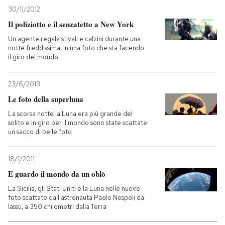
30/11/2012
PODCAST
Il poliziotto e il senzatetto a New York
Un agente regala stivali e calzini durante una
notte freddissima, in una foto che sta facendo
NEWSLETTER
il giro del mondo
23/6/2013
I MIEI PREFERITI
Le foto della superluna
La scorsa notte la Luna era più grande del
SHOP
solito e in giro per il mondo sono state scattate
un sacco di belle foto
CALENDARIO
18/1/2011
E guardo il mondo da un oblò
AREA PERSONALE
La Sicilia, gli Stati Uniti e la Luna nelle nuove
foto scattate dall'astronauta Paolo Nespoli da
Entra
lassù, a 350 chilometri dalla Terra