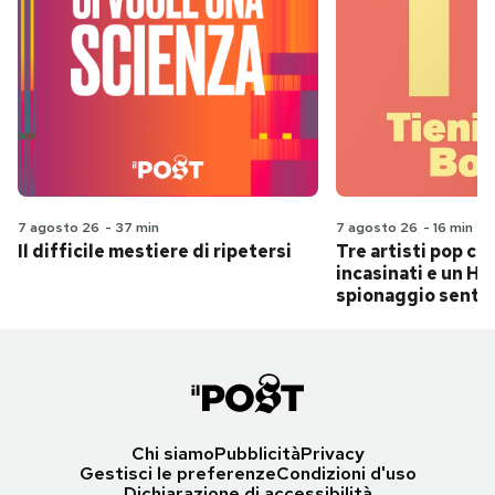
7 agosto 26
-
37 min
7 agosto 26
-
16 min
Il difficile mestiere di ripetersi
Tre artisti pop ch
incasinati e un Hit
spionaggio senti
Chi siamo
Pubblicità
Privacy
Gestisci le preferenze
Condizioni d'uso
Dichiarazione di accessibilità