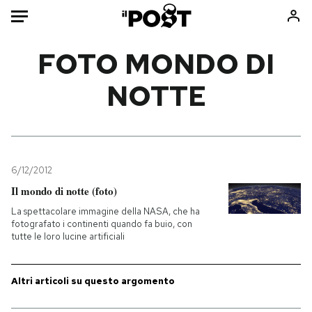
Auto
FOTO MONDO DI
NOTTE
HOME
Italia
Moda
Mondo
Libri
Politica
Consumismi
6/12/2012
Tecnologia
Storie/Idee
Il mondo di notte (foto)
Internet
Ok Boomer!
La spettacolare immagine della NASA, che ha
Scienza
Media
fotografato i continenti quando fa buio, con
tutte le loro lucine artificiali
Cultura
Europa
Economia
Altrecose
Sport
Mondiali calcio 2026
Altri articoli su questo argomento