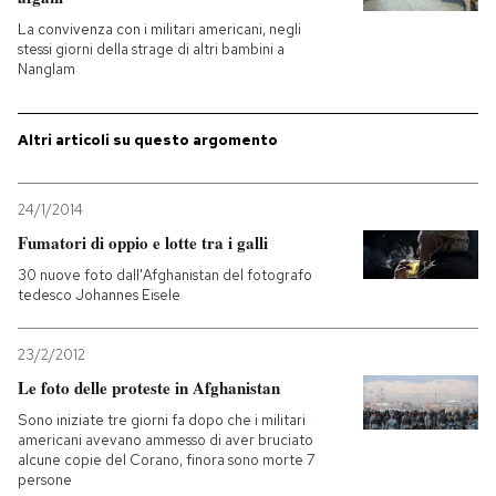
La convivenza con i militari americani, negli
PODCAST
stessi giorni della strage di altri bambini a
Nanglam
NEWSLETTER
Altri articoli su questo argomento
I MIEI PREFERITI
24/1/2014
Fumatori di oppio e lotte tra i galli
SHOP
30 nuove foto dall'Afghanistan del fotografo
tedesco Johannes Eisele
CALENDARIO
23/2/2012
Le foto delle proteste in Afghanistan
AREA PERSONALE
Sono iniziate tre giorni fa dopo che i militari
americani avevano ammesso di aver bruciato
Entra
alcune copie del Corano, finora sono morte 7
persone