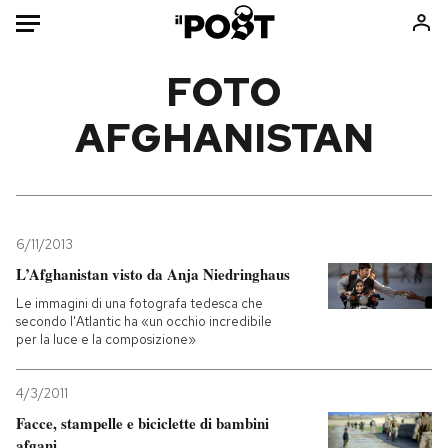
Auto
FOTO
AFGHANISTAN
HOME
Italia
Moda
Mondo
Libri
Politica
Consumismi
6/11/2013
Tecnologia
Storie/Idee
L’Afghanistan visto da Anja Niedringhaus
Internet
Ok Boomer!
Le immagini di una fotografa tedesca che
Scienza
Media
secondo l'Atlantic ha «un occhio incredibile
per la luce e la composizione»
Cultura
Europa
Economia
Altrecose
4/3/2011
Sport
Mondiali calcio 2026
Facce, stampelle e biciclette di bambini
afgani