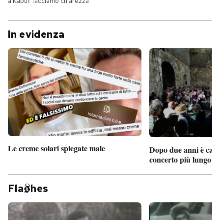
a Kabul: facciamo chiarezza
In evidenza
Le creme solari spiegate male
Dopo due anni è camb
concerto più lungo d
Fla
hes