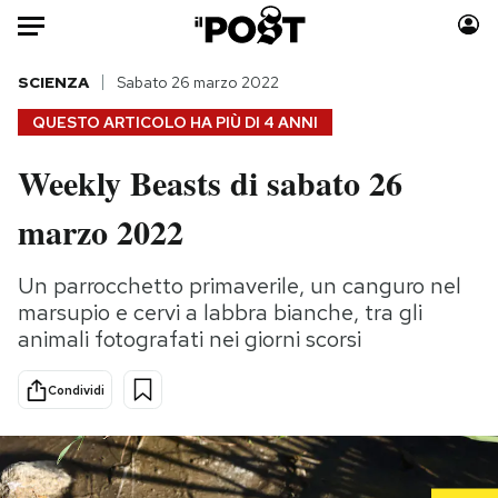
Auto
SCIENZA
Sabato 26 marzo 2022
QUESTO ARTICOLO HA PIÙ DI
4 ANNI
HOME
Weekly Beasts di sabato 26
Italia
Moda
marzo 2022
Mondo
Libri
Politica
Consumismi
Un parrocchetto primaverile, un canguro nel
Tecnologia
Storie/Idee
marsupio e cervi a labbra bianche, tra gli
Internet
Ok Boomer!
animali fotografati nei giorni scorsi
Scienza
Media
Cultura
Europa
Condividi
Economia
Altrecose
Sport
Mondiali calcio 2026