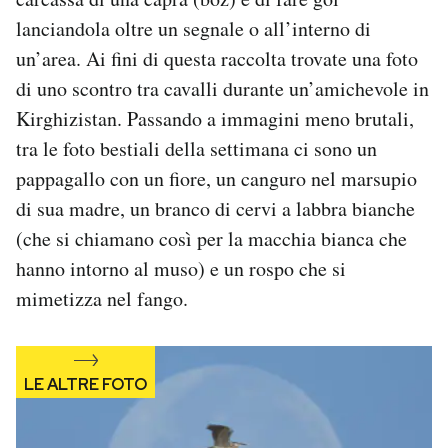
Notifiche mobile
lanciandola oltre un segnale o all’interno di
Regala il Post
un’area. Ai fini di questa raccolta trovate una foto
Hai bisogno di aiuto?
di uno scontro tra cavalli durante un’amichevole in
Esci
Kirghizistan. Passando a immagini meno brutali,
tra le foto bestiali della settimana ci sono un
pappagallo con un fiore, un canguro nel marsupio
di sua madre, un branco di cervi a labbra bianche
(che si chiamano così per la macchia bianca che
hanno intorno al muso) e un rospo che si
mimetizza nel fango.