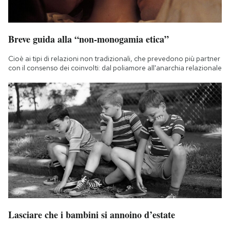
Breve guida alla “non-monogamia etica”
Cioè ai tipi di relazioni non tradizionali, che prevedono più partner
con il consenso dei coinvolti: dal poliamore all'anarchia relazionale
Lasciare che i bambini si annoino d’estate