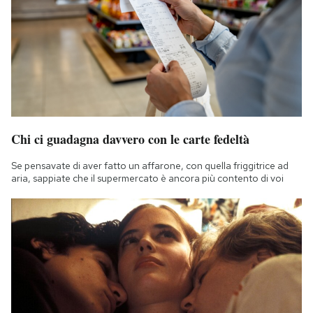
Chi ci guadagna davvero con le carte fedeltà
Se pensavate di aver fatto un affarone, con quella friggitrice ad
aria, sappiate che il supermercato è ancora più contento di voi