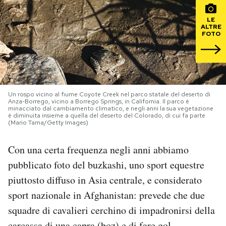
LE
PODCAST
ALTRE
FOTO
NEWSLETTER
I MIEI PREFERITI
Un rospo vicino al fiume Coyote Creek nel parco statale del deserto di
Anza-Borrego, vicino a Borrego Springs, in California. Il parco è
minacciato dal cambiamento climatico, e negli anni la sua vegetazione
è diminuita insieme a quella del deserto del Colorado, di cui fa parte
SHOP
(Mario Tama/Getty Images)
Con una certa frequenza negli anni abbiamo
CALENDARIO
pubblicato foto del buzkashi, uno sport equestre
piuttosto diffuso in Asia centrale, e considerato
AREA PERSONALE
sport nazionale in Afghanistan: prevede che due
Area Personale
squadre di cavalieri cerchino di impadronirsi della
Newsletter
carcassa di una capra (boz) e di fare gol