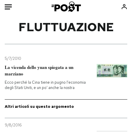
Auto
FLUTTUAZIONE
HOME
Italia
Moda
Mondo
Libri
5/7/2010
Politica
Consumismi
La vicenda dello yuan spiegata a un
marziano
Tecnologia
Storie/Idee
Ecco perché la Cina tiene in pugno l'economia
Internet
Ok Boomer!
degli Stati Uniti, e un po' anche la nostra
Scienza
Media
Cultura
Europa
Altri articoli su questo argomento
Economia
Altrecose
Sport
Mondiali calcio 2026
9/8/2016