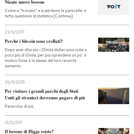
Niente nuovo bosone
Come si "trovano" e si perdono le particelle: è
PODCAST
tutta questione di statistica [Continua]
NEWSLETTER
23/12/2017
Perché i bitcoin sono crollati?
Dopo aver sfiorato i 20mila dollari sono scesi a
I MIEI PREFERITI
poco più di 12mila, per poi riprendersi un po': il
motivo forse è lo stesso del loro recente
aumento
SHOP
26/11/2025
Per visitare i grandi parchi degli Stati
CALENDARIO
Uniti gli stranieri dovranno pagare di più
Parecchio di più
AREA PERSONALE
13/12/2011
Entra
Il bosone di Higgs esiste?