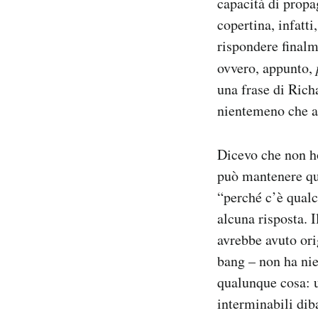
capacità di propa
copertina, infatti
PODCAST
rispondere finalm
ovvero, appunto,
NEWSLETTER
una frase di Rich
nientemeno che a 
I MIEI PREFERITI
Dicevo che non ho
SHOP
può mantenere qu
“perché c’è qualc
CALENDARIO
alcuna risposta. Il
avrebbe avuto or
bang – non ha nie
AREA PERSONALE
qualunque cosa: u
Area Personale
interminabili dib
Newsletter