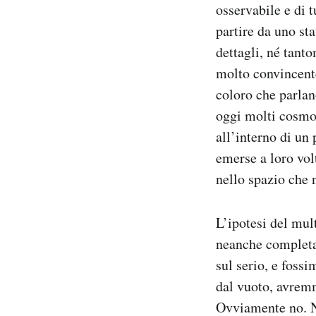
osservabile e di t
partire da uno st
dettagli, né tan
molto convincente 
coloro che parlan
oggi molti cosmol
all’interno di un
emerse a loro vol
nello spazio che 
L’ipotesi del mul
neanche completa
sul serio, e fos
dal vuoto, avremm
Ovviamente no. N