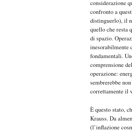
considerazione qu
Notifiche mobile
confronto a quest
Regala il Post
distinguerlo), il 
Hai bisogno di aiuto?
Esci
quello che resta
di spazio. Operaz
inesorabilmente q
fondamentali. Uno
comprensione del
operazione: energ
sembrerebbe non e
correttamente il 
È questo stato, c
Krauss. Da almen
(l’inflazione cos