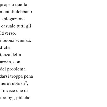
proprio quella
amentali debbano
a spiegazione
casuale tutti gli
ltiverso.
e buona scienza.
stiche
tenza della
Darwin, con
e del problema
 darsi troppa pena
“mere rubbish”,
i invece che di
 teologi, più che