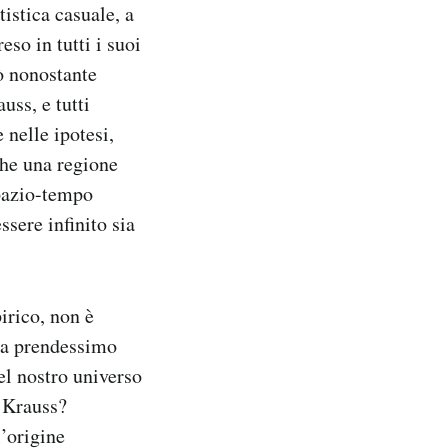
tistica casuale, a
so in tutti i suoi
ò nonostante
uss, e tutti
 nelle ipotesi,
che una regione
spazio-tempo
sere infinito sia
irico, non è
la prendessimo
el nostro universo
i Krauss?
’origine