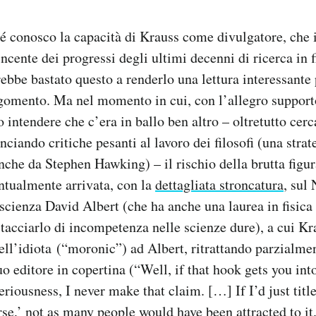
é conosco la capacità di Krauss come divulgatore, che i
ncente dei progressi degli ultimi decenni di ricerca in f
ebbe bastato questo a renderlo una lettura interessante 
rgomento. Ma nel momento in cui, con l’allegro suppor
o intendere che c’era in ballo ben altro – oltretutto ce
 lanciando critiche pesanti al lavoro dei filosofi (una stra
che da Stephen Hawking) – il rischio della brutta figur
ntualmente arrivata, con la
dettagliata stroncatura
, sul
 scienza David Albert (che ha anche una laurea in fisica 
tacciarlo di incompetenza nelle scienze dure), a cui K
ell’idiota
(“moronic”)
ad Albert, ritrattando parzialm
o editore in copertina (“Well, if that hook gets you int
seriousness, I never make that claim. […] If I’d just tit
e,’ not as many people would have been attracted to it.