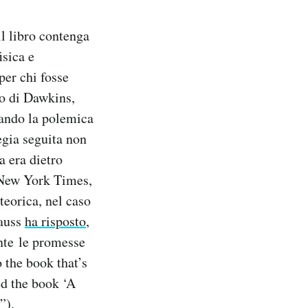
l libro contenga
isica e
per chi fosse
to di Dawkins,
rcando la polemica
tegia seguita non
a era dietro
 New York Times,
teorica, nel caso
rauss
ha risposto
,
ente le promesse
o the book that’s
led the book ‘A
”).