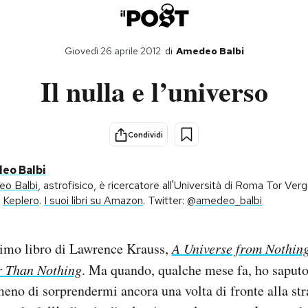
Giovedì 26 aprile 2012
di
Amedeo Balbi
Il nulla e l’universo
Condividi
eo Balbi
o Balbi
, astrofisico, è ricercatore all'Università di Roma Tor Verga
è
Keplero
.
I suoi libri su Amazon
. Twitter:
@amedeo_balbi
timo libro di Lawrence Krauss,
A Universe from Nothin
r Than Nothing
. Ma quando, qualche mese fa, ho saputo
meno di sorprendermi ancora una volta di fronte alla str