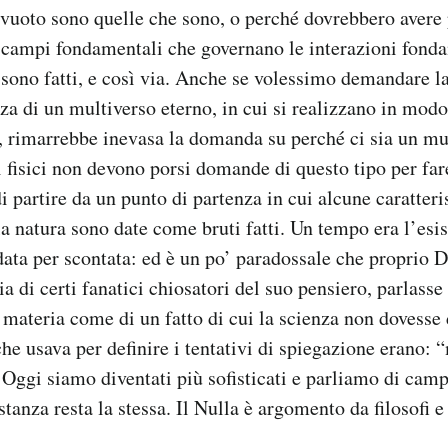
 vuoto sono quelle che sono, o perché dovrebbero avere 
i campi fondamentali che governano le interazioni fond
 sono fatti, e così via. Anche se volessimo demandare l
za di un multiverso eterno, in cui si realizzano in modo 
i, rimarrebbe inevasa la domanda su perché ci sia un mu
 fisici non devono porsi domande di questo tipo per far
i partire da un punto di partenza in cui alcune caratteri
a natura sono date come bruti fatti. Un tempo era l’esis
data per scontata: ed è un po’ paradossale che proprio 
 di certi fanatici chiosatori del suo pensiero, parlass
a materia come di un fatto di cui la scienza non dovesse
che usava per definire i tentativi di spiegazione erano: 
 Oggi siamo diventati più sofisticati e parliamo di camp
tanza resta la stessa. Il Nulla è argomento da filosofi e