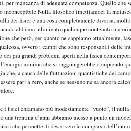
i, per mancanza di adeguata competenza. Quello che so,
o inconcepibile Nulla filosofico (mettiamoci la maiusc
nulla dei fisici è una cosa completamente diversa, molto 
 quando abbiamo eliminato qualunque contenuto materia
ione che però, per quanto ne sappiamo attualmente, las
ualcosa, ovvero i campi che sono responsabili delle int
 dei più grandi problemi aperti nella fisica contempora
l’energia minima che si raggiungerebbe compiendo que
ia che, a causa delle fluttuazioni quantistiche dei campi
ssere pari a zero, anche se nessuno ne sa ancora calco
valore.
he i fisici chiamano più modestamente “vuoto”, il nulla 
o una trentina d’anni abbiamo messo a punto un modell
mica) che permette di descrivere la comparsa dell’inter