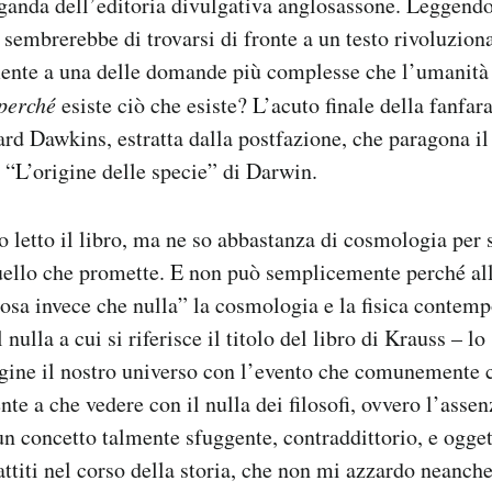
ganda dell’editoria divulgativa anglosassone. Leggendo
, sembrerebbe di trovarsi di fronte a un testo rivoluziona
ente a una delle domande più complesse che l’umanità 
perché
esiste ciò che esiste? L’acuto finale della fanfa
ard Dawkins, estratta dalla postfazione, che paragona il
“L’origine delle specie” di Darwin.
 letto il libro, ma ne so abbastanza di cosmologia per
ello che promette. E non può semplicemente perché a
osa invece che nulla” la cosmologia e la fisica conte
 nulla a cui si riferisce il titolo del libro di Krauss – lo
igine il nostro universo con l’evento che comunemente
nte a che vedere con il nulla dei filosofi, ovvero l’asse
n concetto talmente sfuggente, contraddittorio, e ogget
attiti nel corso della storia, che non mi azzardo neanche