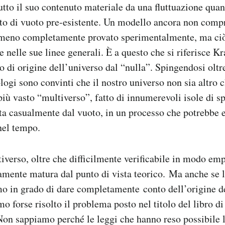
utto il suo contenuto materiale da una fluttuazione quan
ato di vuoto pre-esistente. Un modello ancora non compre
tomeno completamente provato sperimentalmente, ma ci
nelle sue linee generali. È a questo che si riferisce Kra
o di origine dell’universo dal “nulla”. Spingendosi oltre
ogi sono convinti che il nostro universo non sia altro 
 più vasto “multiverso”, fatto di innumerevoli isole di 
ta casualmente dal vuoto, in un processo che potrebbe es
nel tempo.
tiverso, oltre che difficilmente verificabile in modo emp
mente matura dal punto di vista teorico. Ma anche se 
simo in grado di dare completamente
conto
dell’origine d
o forse risolto il problema posto nel titolo del libro d
on sappiamo perché le leggi che hanno reso possibile l