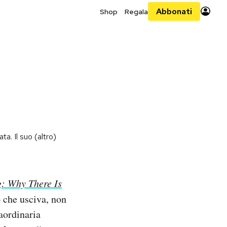
Abbonati
Shop
Regala
ta. Il suo (altro)
g: Why There Is
 che usciva, non
aordinaria