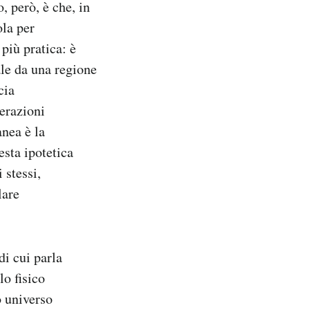
 però, è che, in
ola per
più pratica: è
le da una regione
cia
erazioni
nea è la
sta ipotetica
 stessi,
lare
di cui parla
o fisico
o universo