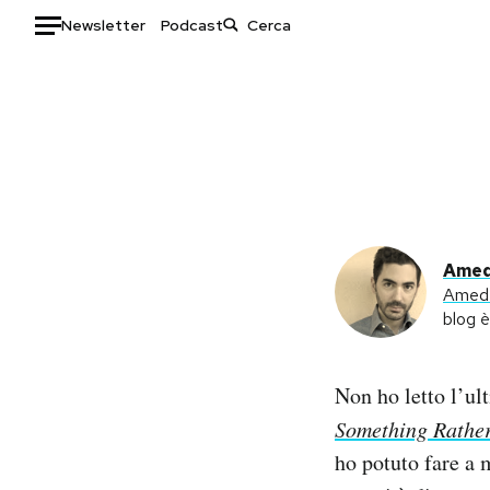
Newsletter
Podcast
Auto
HOME
Italia
Moda
Mondo
Libri
Politica
Consumismi
Amed
Tecnologia
Storie/Idee
Amede
Internet
Ok Boomer!
blog 
Scienza
Media
Cultura
Europa
Non ho letto l’ul
Economia
Altrecose
Something Rathe
Sport
Mondiali calcio 2026
ho potuto fare a 