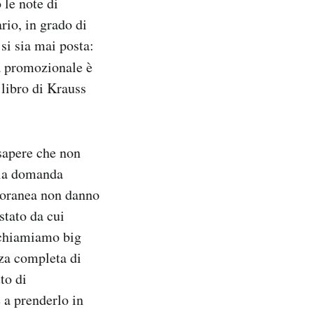
 le note di
rio, in grado di
si sia mai posta:
ra promozionale è
 libro di Krauss
 sapere che non
lla domanda
mporanea non danno
 stato da cui
 chiamiamo big
nza completa di
to di
 a prenderlo in