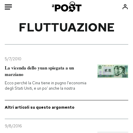
Auto
FLUTTUAZIONE
HOME
Italia
Moda
Mondo
Libri
5/7/2010
Politica
Consumismi
La vicenda dello yuan spiegata a un
marziano
Tecnologia
Storie/Idee
Ecco perché la Cina tiene in pugno l'economia
Internet
Ok Boomer!
degli Stati Uniti, e un po' anche la nostra
Scienza
Media
Cultura
Europa
Altri articoli su questo argomento
Economia
Altrecose
Sport
Mondiali calcio 2026
9/8/2016