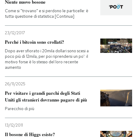
Niente nuovo bosone
Come si "trovano" e si perdono le particelle: è
PODCAST
tutta questione di statistica [Continua]
NEWSLETTER
23/12/2017
Perché i bitcoin sono crollati?
Dopo aver sfiorato i 20mila dollari sono scesi a
I MIEI PREFERITI
poco più di 12mila, per poi riprendersi un po': il
motivo forse è lo stesso del loro recente
aumento
SHOP
26/11/2025
Per visitare i grandi parchi degli Stati
CALENDARIO
Uniti gli stranieri dovranno pagare di più
Parecchio di più
AREA PERSONALE
13/12/2011
Entra
Il bosone di Higgs esiste?