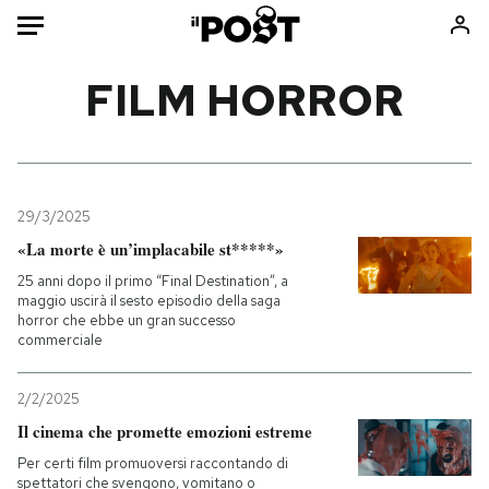
Auto
FILM HORROR
HOME
Italia
Moda
Mondo
Libri
29/3/2025
Politica
Consumismi
«La morte è un’implacabile st*****»
Tecnologia
Storie/Idee
25 anni dopo il primo “Final Destination”, a
maggio uscirà il sesto episodio della saga
Internet
Ok Boomer!
horror che ebbe un gran successo
Scienza
Media
commerciale
Cultura
Europa
2/2/2025
Economia
Altrecose
Il cinema che promette emozioni estreme
Sport
Mondiali calcio 2026
Per certi film promuoversi raccontando di
spettatori che svengono, vomitano o