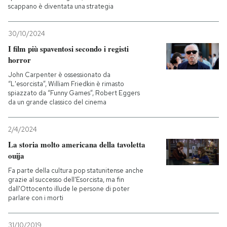
scappano è diventata una strategia
PODCAST
30/10/2024
I film più spaventosi secondo i registi
NEWSLETTER
horror
John Carpenter è ossessionato da
“L'esorcista”, William Friedkin è rimasto
I MIEI PREFERITI
spiazzato da “Funny Games”, Robert Eggers
da un grande classico del cinema
SHOP
2/4/2024
La storia molto americana della tavoletta
CALENDARIO
ouija
Fa parte della cultura pop statunitense anche
grazie al successo dell'Esorcista, ma fin
AREA PERSONALE
dall'Ottocento illude le persone di poter
parlare con i morti
Entra
31/10/2019