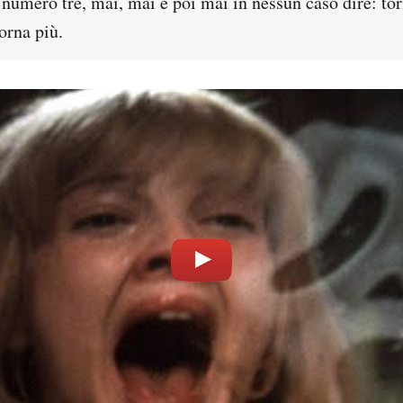
numero tre, mai, mai e poi mai in nessun caso dire: tor
orna più.