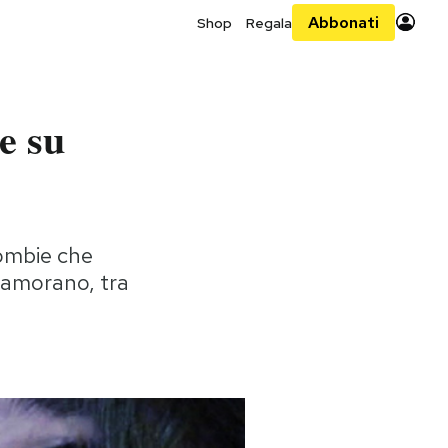
Abbonati
Shop
Regala
e su
zombie che
namorano, tra