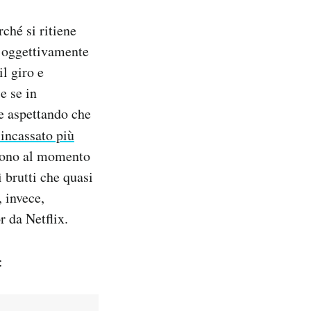
ché si ritiene
 è oggettivamente
il giro e
e se in
e aspettando che
 incassato più
 sono al momento
ì brutti che quasi
, invece,
 da Netflix.
: