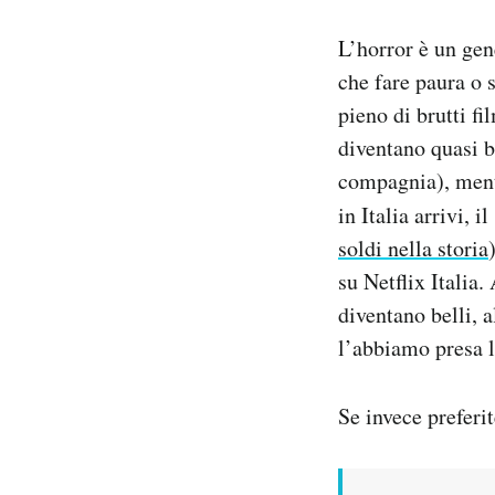
Notifiche mobile
L’horror è un gen
Regala il Post
Hai bisogno di aiuto?
che fare paura o 
Esci
pieno di brutti fi
diventano quasi b
compagnia), mentr
in Italia arrivi, i
soldi nella storia
su Netflix Italia.
diventano belli, a
l’abbiamo presa l
Se invece preferit