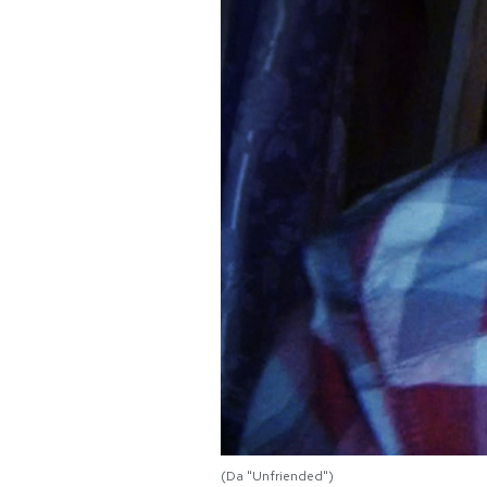
PODCAST
NEWSLETTER
I MIEI PREFERITI
SHOP
CALENDARIO
AREA PERSONALE
Area Personale
Newsletter
(Da "Unfriended")