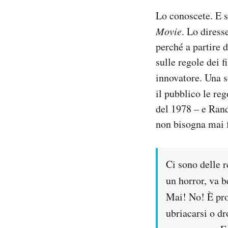
Lo conoscete. E s
Movie
. Lo dires
perché a partire d
sulle regole dei f
innovatore. Una 
il pubblico le re
del 1978 – e Randy
non bisogna mai f
Ci sono delle r
un horror, va 
Mai! No! È pro
ubriacarsi o dr