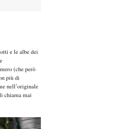
otti e le albe dei
e
omero (che però
on più di
e nell’originale
 li chiama mai