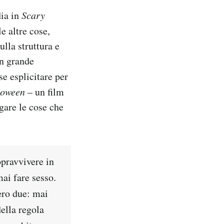
ia in
Scary
e altre cose,
ulla struttura e
un grande
e esplicitare per
oween
– un film
egare le cose che
opravvivere in
ai fare sesso.
ero due: mai
della regola