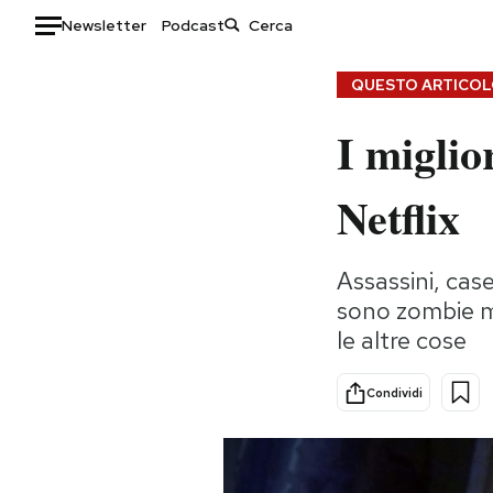
Newsletter
Podcast
Auto
QUESTO ARTICOLO
I miglio
HOME
Italia
Moda
Netflix
Mondo
Libri
Politica
Consumismi
Assassini, cas
Tecnologia
Storie/Idee
sono zombie m
Internet
Ok Boomer!
le altre cose
Scienza
Media
Cultura
Europa
Condividi
Economia
Altrecose
Sport
Mondiali calcio 2026