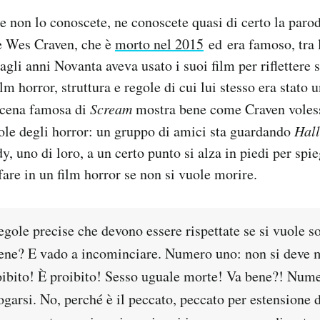
e non lo conoscete, ne conoscete quasi di certo la parod
se Wes Craven, che è
morto nel 2015
ed era famoso, tra l
agli anni Novanta aveva usato i suoi film per riflettere s
ilm horror, struttura e regole di cui lui stesso era stato 
scena famosa di
Scream
mostra bene come Craven voless
gole degli horror: un gruppo di amici sta guardando
Hall
, uno di loro, a un certo punto si alza in piedi per spi
are in un film horror se non si vuole morire.
egole precise che devono essere rispettate se si vuole s
bene? E vado a incominciare. Numero uno: non si deve m
ibito! È proibito! Sesso uguale morte! Va bene?! Num
ogarsi. No, perché è il peccato, peccato per estensione 