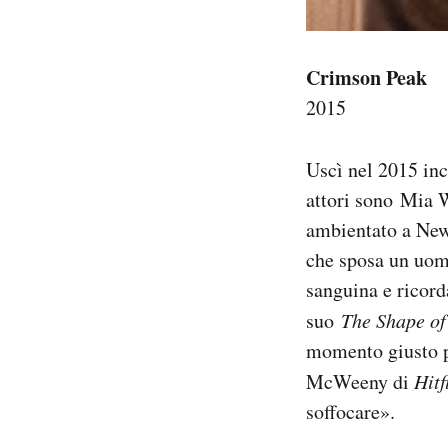
Crimson Peak
2015
Uscì nel 2015 inc
attori sono Mia 
ambientato a New
che sposa un uomo
sanguina e ricorda
suo
The Shape o
momento giusto pe
McWeeny di
Hitf
soffocare».