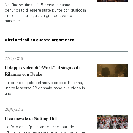
Nel fine settimana 145 persone hanno
denunciato di essere state punte con qualcosa
PODCAST
simile a una siringa a un grande evento
musicale
NEWSLETTER
Altri articoli su questo argomento
I MIEI PREFERITI
22/2/2016
Il doppio video di “Work”, il singolo di
SHOP
Rihanna con Drake
È il primo singolo del nuovo disco di Rihanna,
uscito lo scorso 28 gennaio: sono due video in
CALENDARIO
uno
AREA PERSONALE
26/8/2012
Il carnevale di Notting Hill
Entra
Le foto della "più grande street parade
d'Europa", una festa caraibica dalla tradizione