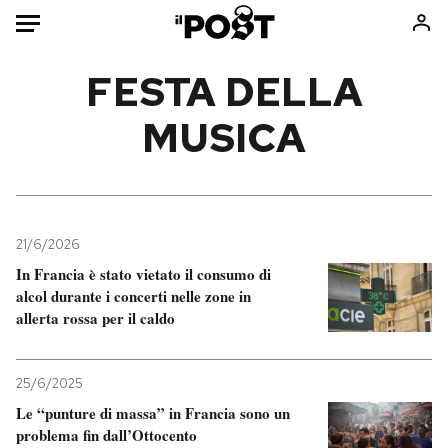
Auto
FESTA DELLA
MUSICA
HOME
Italia
Moda
Mondo
Libri
Politica
Consumismi
21/6/2026
Tecnologia
Storie/Idee
In Francia è stato vietato il consumo di
Internet
Ok Boomer!
alcol durante i concerti nelle zone in
Scienza
Media
allerta rossa per il caldo
Cultura
Europa
Economia
Altrecose
25/6/2025
Sport
Mondiali calcio 2026
Le “punture di massa” in Francia sono un
problema fin dall’Ottocento