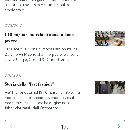
sempre più per il suo enorme impatto
ambientale
31/3/2017
I 10 migliori marchi di moda a buon
prezzo
Li ha scelti la rivista di moda Fashionista: né
Zara né H&M sono al primo posto, e ci sono
anche Uniqlo, Cos ed & Other Stories
9/6/2016
Storia della “fast fashion”
H&M fu fondata nel 1946, Zara nel 1975, ma il
modo in cui producono e vendono vestiti
economici e alla moda ha origine nelle
fabbriche tessili dell'Ottocento
1
/
2