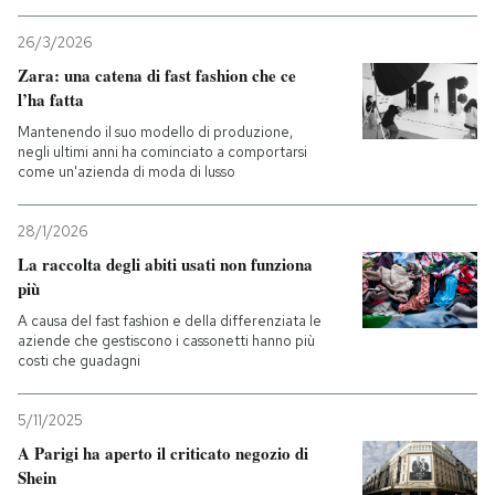
26/3/2026
PODCAST
Zara: una catena di fast fashion che ce
l’ha fatta
NEWSLETTER
Mantenendo il suo modello di produzione,
negli ultimi anni ha cominciato a comportarsi
come un'azienda di moda di lusso
I MIEI PREFERITI
28/1/2026
La raccolta degli abiti usati non funziona
SHOP
più
A causa del fast fashion e della differenziata le
CALENDARIO
aziende che gestiscono i cassonetti hanno più
costi che guadagni
AREA PERSONALE
5/11/2025
A Parigi ha aperto il criticato negozio di
Entra
Shein