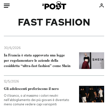
Auto
FAST FASHION
HOME
Italia
Moda
Mondo
Libri
30/6/2026
Politica
Consumismi
In Francia è stata approvata una legge
per regolamentare le aziende della
Tecnologia
Storie/Idee
cosiddetta “ultra-fast fashion” come Shein
Internet
Ok Boomer!
Scienza
Media
12/5/2026
Cultura
Europa
Gli adolescenti preferiscono il nero
Economia
Altrecose
O il bianco, o al massimo i colori neutri:
Sport
Mondiali calcio 2026
nell'abbigliamento dei più giovani è diventato
meno comune vedere capi variopinti