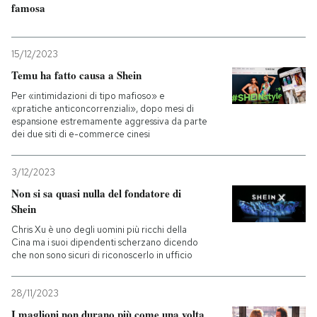
famosa
15/12/2023
Temu ha fatto causa a Shein
Per «intimidazioni di tipo mafioso» e
«pratiche anticoncorrenziali», dopo mesi di
espansione estremamente aggressiva da parte
dei due siti di e-commerce cinesi
3/12/2023
Non si sa quasi nulla del fondatore di
Shein
Chris Xu è uno degli uomini più ricchi della
Cina ma i suoi dipendenti scherzano dicendo
che non sono sicuri di riconoscerlo in ufficio
28/11/2023
I maglioni non durano più come una volta