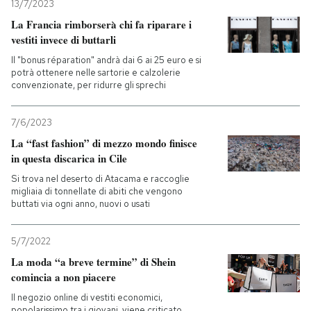
13/7/2023
La Francia rimborserà chi fa riparare i
vestiti invece di buttarli
Il "bonus réparation" andrà dai 6 ai 25 euro e si
potrà ottenere nelle sartorie e calzolerie
convenzionate, per ridurre gli sprechi
7/6/2023
La “fast fashion” di mezzo mondo finisce
in questa discarica in Cile
Si trova nel deserto di Atacama e raccoglie
migliaia di tonnellate di abiti che vengono
buttati via ogni anno, nuovi o usati
5/7/2022
La moda “a breve termine” di Shein
comincia a non piacere
Il negozio online di vestiti economici,
popolarissimo tra i giovani, viene criticato