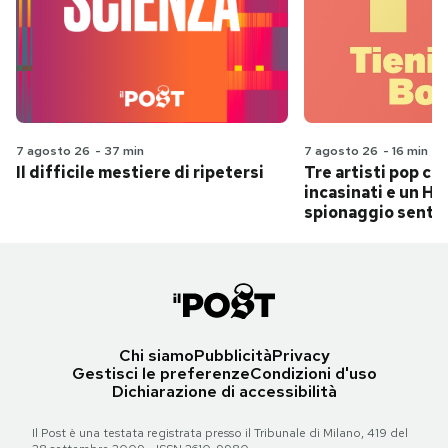
7 agosto 26
-
37 min
7 agosto 26
-
16 min
Il difficile mestiere di ripetersi
Tre artisti pop ch
incasinati e un Hit
spionaggio senti
Chi siamo
Pubblicità
Privacy
Gestisci le preferenze
Condizioni d'uso
Dichiarazione di accessibilità
Il Post è una testata registrata presso il Tribunale di Milano, 419 del