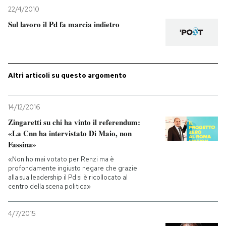
22/4/2010
PODCAST
Sul lavoro il Pd fa marcia indietro
NEWSLETTER
Altri articoli su questo argomento
I MIEI PREFERITI
14/12/2016
SHOP
Zingaretti su chi ha vinto il referendum:
«La Cnn ha intervistato Di Maio, non
Fassina»
CALENDARIO
«Non ho mai votato per Renzi ma è
profondamente ingiusto negare che grazie
alla sua leadership il Pd si è ricollocato al
AREA PERSONALE
centro della scena politica»
Entra
4/7/2015