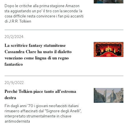
Dopo le critiche alla prima stagione Amazon
sta aggiustando un po' il tiro con la seconda: la
PODCAST
cosa difficile resta convincere i fan più accaniti
di J.R.R. Tolkien
NEWSLETTER
20/2/2024
La scrittrice fantasy statunitense
I MIEI PREFERITI
Cassandra Clare ha usato il dialetto
veneziano come lingua di un regno
fantastico
SHOP
20/9/2022
CALENDARIO
Perché Tolkien piace tanto all’estrema
destra
AREA PERSONALE
Fin dagli anni '70 i giovani neofascisti italiani
rimasero affascinati dal “Signore degli Anelli”,
interpretato strumentalmente in chiave
Entra
antimodernista