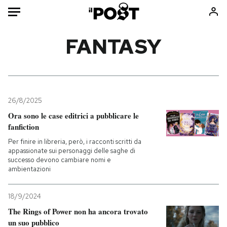
Auto
FANTASY
HOME
Italia
Moda
Mondo
Libri
26/8/2025
Politica
Consumismi
Ora sono le case editrici a pubblicare le
fanfiction
Tecnologia
Storie/Idee
Per finire in libreria, però, i racconti scritti da
Internet
Ok Boomer!
appassionate sui personaggi delle saghe di
Scienza
Media
successo devono cambiare nomi e
ambientazioni
Cultura
Europa
Economia
Altrecose
18/9/2024
Sport
Mondiali calcio 2026
The Rings of Power non ha ancora trovato
un suo pubblico