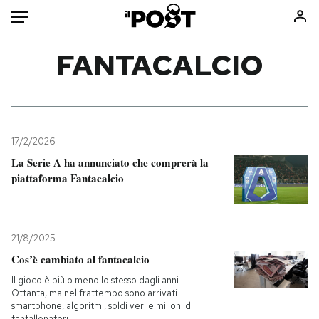
Auto
FANTACALCIO
HOME
Italia
Moda
Mondo
Libri
17/2/2026
Politica
Consumismi
La Serie A ha annunciato che comprerà la
piattaforma Fantacalcio
Tecnologia
Storie/Idee
Internet
Ok Boomer!
Scienza
Media
21/8/2025
Cultura
Europa
Cos’è cambiato al fantacalcio
Economia
Altrecose
Il gioco è più o meno lo stesso dagli anni
Sport
Mondiali calcio 2026
Ottanta, ma nel frattempo sono arrivati
smartphone, algoritmi, soldi veri e milioni di
fantallenatori