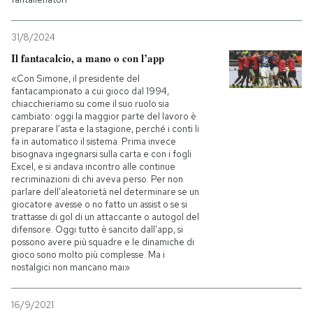
PODCAST
31/8/2024
Il fantacalcio, a mano o con l’app
NEWSLETTER
«Con Simone, il presidente del
fantacampionato a cui gioco dal 1994,
chiacchieriamo su come il suo ruolo sia
cambiato: oggi la maggior parte del lavoro è
I MIEI PREFERITI
preparare l’asta e la stagione, perché i conti li
fa in automatico il sistema. Prima invece
bisognava ingegnarsi sulla carta e con i fogli
SHOP
Excel, e si andava incontro alle continue
recriminazioni di chi aveva perso. Per non
parlare dell’aleatorietà nel determinare se un
giocatore avesse o no fatto un assist o se si
CALENDARIO
trattasse di gol di un attaccante o autogol del
difensore. Oggi tutto è sancito dall’app, si
possono avere più squadre e le dinamiche di
gioco sono molto più complesse. Ma i
AREA PERSONALE
nostalgici non mancano mai»
Entra
16/9/2021