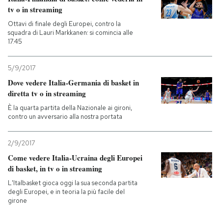
tv o in streaming
PODCAST
Ottavi di finale degli Europei, contro la
squadra di Lauri Markkanen: si comincia alle
17.45
NEWSLETTER
5/9/2017
Dove vedere Italia-Germania di basket in
I MIEI PREFERITI
diretta tv o in streaming
È la quarta partita della Nazionale ai gironi,
contro un avversario alla nostra portata
SHOP
2/9/2017
CALENDARIO
Come vedere Italia-Ucraina degli Europei
di basket, in tv o in streaming
AREA PERSONALE
L'Italbasket gioca oggi la sua seconda partita
degli Europei, e in teoria la più facile del
girone
Entra