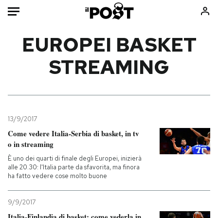
Auto
EUROPEI BASKET
STREAMING
HOME
Italia
Moda
Mondo
Libri
Politica
Consumismi
13/9/2017
Tecnologia
Storie/Idee
Come vedere Italia-Serbia di basket, in tv
Internet
Ok Boomer!
o in streaming
Scienza
Media
È uno dei quarti di finale degli Europei, inizierà
Cultura
Europa
alle 20.30: l'Italia parte da sfavorita, ma finora
ha fatto vedere cose molto buone
Economia
Altrecose
Sport
Mondiali calcio 2026
9/9/2017
Italia-Finlandia di basket: come vederla in