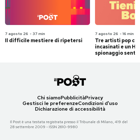
7 agosto 26
-
37 min
7 agosto 26
-
16 min
Il difficile mestiere di ripetersi
Tre artisti pop ch
incasinati e un Hit
spionaggio senti
Chi siamo
Pubblicità
Privacy
Gestisci le preferenze
Condizioni d'uso
Dichiarazione di accessibilità
Il Post è una testata registrata presso il Tribunale di Milano, 419 del
28 settembre 2009 - ISSN 2610-9980