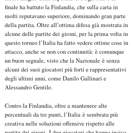
Notifiche mobile
finale ha battuto la Finlandia, che sulla carta in
Regala il Post
molti reputavano superiore, dominando gran parte
Hai bisogno di aiuto?
della partita. Oltre all’ottima difesa già mostrata in
Esci
alcune delle partite dei gironi, per la prima volta in
questo torneo l’Italia ha fatto vedere ottime cose in
attacco, anche se non con continuità: è comunque
un buon segnale, visto che la Nazionale è senza
alcuni dei suoi giocatori più forti e rappresentativi
degli ultimi anni, come Danilo Gallinari e
Alessandro Gentile.
Contro la Finlandia, oltre a mantenere alte
percentuali da tre punti, l’Italia è sembrata più
creativa nelle soluzioni offensive rispetto alle
partite dei gironi. I due giocatori che hanno inciso