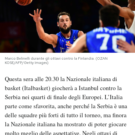
PODCAST
NEWSLETTER
I MIEI PREFERITI
Marco Belinelli durante gli ottavi contro la Finlandia. (OZAN
KOSE/AFP/Getty Images)
SHOP
Questa sera alle 20.30 la Nazionale italiana di
basket (Italbasket) giocherà a Istanbul contro la
CALENDARIO
Serbia nei quarti di finale degli Europei. L’Italia
parte come sfavorita, anche perché la Serbia è una
AREA PERSONALE
delle squadre più forti di tutto il torneo, ma finora
la Nazionale italiana ha mostrato di poter giocare
Area Personale
molto meglio delle aspettative. Negli ottavi di
Newsletter