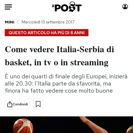
Auto
MINI
Mercoledì 13 settembre 2017
QUESTO ARTICOLO HA PIÙ DI
8 ANNI
HOME
Come vedere Italia-Serbia di
Italia
Moda
basket, in tv o in streaming
Mondo
Libri
Politica
Consumismi
È uno dei quarti di finale degli Europei, inizierà
Tecnologia
Storie/Idee
alle 20.30: l'Italia parte da sfavorita, ma
Internet
Ok Boomer!
finora ha fatto vedere cose molto buone
Scienza
Media
Cultura
Europa
Condividi
Economia
Altrecose
Sport
Mondiali calcio 2026