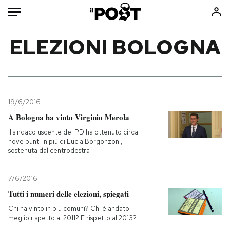
Auto
ELEZIONI BOLOGNA
HOME
Italia
Moda
Mondo
Libri
19/6/2016
Politica
Consumismi
A Bologna ha vinto Virginio Merola
Tecnologia
Storie/Idee
Il sindaco uscente del PD ha ottenuto circa
nove punti in più di Lucia Borgonzoni,
Internet
Ok Boomer!
sostenuta dal centrodestra
Scienza
Media
Cultura
Europa
7/6/2016
Economia
Altrecose
Tutti i numeri delle elezioni, spiegati
Sport
Mondiali calcio 2026
Chi ha vinto in più comuni? Chi è andato
meglio rispetto al 2011? E rispetto al 2013?