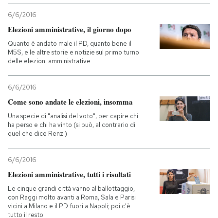
6/6/2016
PODCAST
Elezioni amministrative, il giorno dopo
Quanto è andato male il PD, quanto bene il
NEWSLETTER
M5S, e le altre storie e notizie sul primo turno
delle elezioni amministrative
I MIEI PREFERITI
6/6/2016
Come sono andate le elezioni, insomma
SHOP
Una specie di "analisi del voto", per capire chi
ha perso e chi ha vinto (si può, al contrario di
quel che dice Renzi)
CALENDARIO
6/6/2016
Elezioni amministrative, tutti i risultati
AREA PERSONALE
Le cinque grandi città vanno al ballottaggio,
con Raggi molto avanti a Roma, Sala e Parisi
Entra
vicini a Milano e il PD fuori a Napoli; poi c'è
tutto il resto