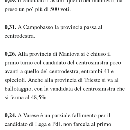
0,49.
il candidato Lassini, quello dei manifesti, ha
Notifiche mobile
preso un po’ più di 500 voti.
Regala il Post
Hai bisogno di aiuto?
0,31.
A Campobasso la provincia passa al
Esci
centrodestra.
0,26.
Alla provincia di Mantova si è chiuso il
primo turno col candidato del centrosinistra poco
avanti a quello del centrodestra, entrambi 41 e
spiccioli. Anche alla provincia di Trieste si va al
ballotaggio, con la vandidata del centrosinistra che
si ferma al 48,5%.
0,24.
A Varese è un parziale fallimento per il
candidato di Lega e PdL non farcela al primo