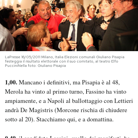
PODCAST
NEWSLETTER
I MIEI PREFERITI
LaPresse 16/05/2011 Milano, Italia Elezioni comunali Giuliano Pisapia
festeggia il risultato elettorale con il suo comitato, al teatro Elfo
PucciniNella foto: Giuliano Pisapia
SHOP
1,00.
Mancano i definitivi, ma Pisapia è al 48,
Merola ha vinto al primo turno, Fassino ha vinto
CALENDARIO
ampiamente, e a Napoli al ballottaggio con Lettieri
andrà De Magistris (Morcone rischia di chiudere
AREA PERSONALE
sotto al 20). Stacchiamo qui, e a domattina.
Area Personale
Newsletter