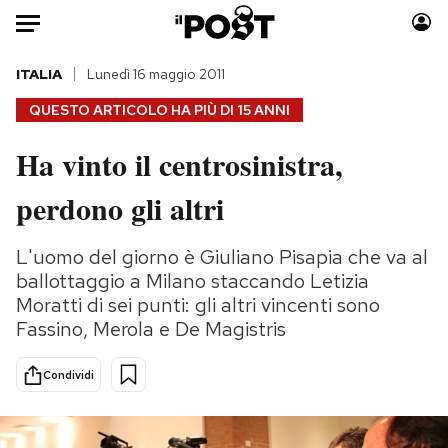
Auto
ITALIA
Lunedì 16 maggio 2011
QUESTO ARTICOLO HA PIÙ DI
15 ANNI
HOME
Ha vinto il centrosinistra,
Italia
Moda
perdono gli altri
Mondo
Libri
Politica
Consumismi
L'uomo del giorno è Giuliano Pisapia che va al
Tecnologia
Storie/Idee
ballottaggio a Milano staccando Letizia
Internet
Ok Boomer!
Moratti di sei punti: gli altri vincenti sono
Scienza
Media
Fassino, Merola e De Magistris
Cultura
Europa
Economia
Altrecose
Condividi
Sport
Mondiali calcio 2026