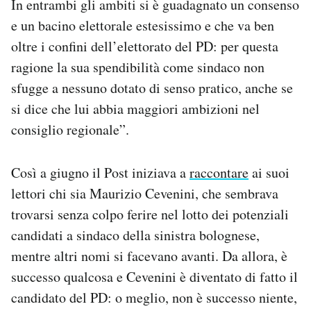
In entrambi gli ambiti si è guadagnato un consenso
Notifiche mobile
e un bacino elettorale estesissimo e che va ben
Regala il Post
oltre i confini dell’elettorato del PD: per questa
Hai bisogno di aiuto?
ragione la sua spendibilità come sindaco non
Esci
sfugge a nessuno dotato di senso pratico, anche se
si dice che lui abbia maggiori ambizioni nel
consiglio regionale”.
Così a giugno il Post iniziava a
raccontare
ai suoi
lettori chi sia Maurizio Cevenini, che sembrava
trovarsi senza colpo ferire nel lotto dei potenziali
candidati a sindaco della sinistra bolognese,
mentre altri nomi si facevano avanti. Da allora, è
successo qualcosa e Cevenini è diventato di fatto il
candidato del PD: o meglio, non è successo niente,