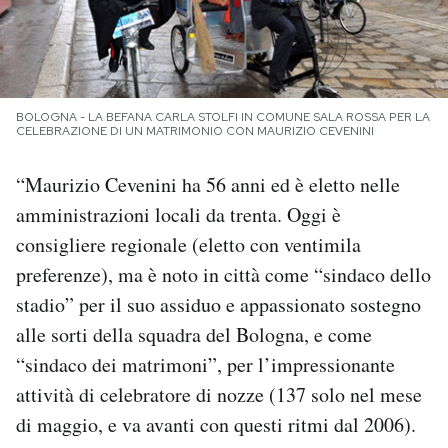
PODCAST
NEWSLETTER
BOLOGNA - LA BEFANA CARLA STOLFI IN COMUNE SALA ROSSA PER LA
CELEBRAZIONE DI UN MATRIMONIO CON MAURIZIO CEVENINI
I MIEI PREFERITI
“Maurizio Cevenini ha 56 anni ed è eletto nelle
amministrazioni locali da trenta. Oggi è
SHOP
consigliere regionale (eletto con ventimila
preferenze), ma è noto in città come “sindaco dello
stadio” per il suo assiduo e appassionato sostegno
CALENDARIO
alle sorti della squadra del Bologna, e come
“sindaco dei matrimoni”, per l’impressionante
AREA PERSONALE
attività di celebratore di nozze (137 solo nel mese
Area Personale
di maggio, e va avanti con questi ritmi dal 2006).
Newsletter