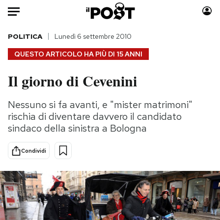
Auto
POLITICA
Lunedì 6 settembre 2010
QUESTO ARTICOLO HA PIÙ DI
15 ANNI
HOME
Il giorno di Cevenini
Italia
Moda
Mondo
Libri
Nessuno si fa avanti, e "mister matrimoni"
Politica
Consumismi
rischia di diventare davvero il candidato
Tecnologia
Storie/Idee
sindaco della sinistra a Bologna
Internet
Ok Boomer!
Condividi
Scienza
Media
Cultura
Europa
Economia
Altrecose
Sport
Mondiali calcio 2026