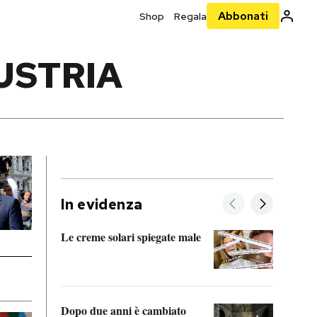
Abbonati
Shop
Regala
USTRIA
In evidenza
Le creme solari spiegate male
FitAc
guerr
Dopo due anni è cambiato
A cos