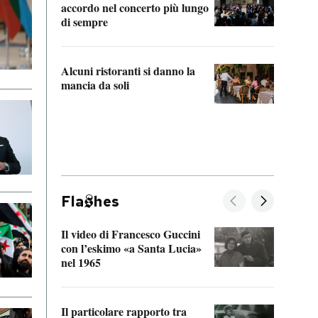
accordo nel concerto più lungo
di sempre
Il ci
parla
Alcuni ristoranti si danno la
nessu
mancia da soli
Fla
hes
Il video di Francesco Guccini
Sulla
con l’eskimo «a Santa Lucia»
vorti
nel 1965
veder
Il particolare rapporto tra
La ve