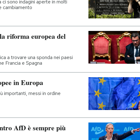
a ci sono indagini aperte in molti
he cambiamento
lla riforma europea del
tica a trovare una sponda nei paesi
me Francia e Spagna
uropee in Europa
iù importanti, messi in ordine
entro AfD è sempre più