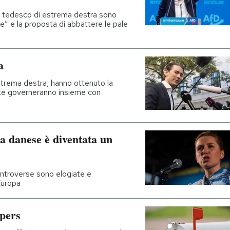
to tedesco di estrema destra sono
one” e la proposta di abbattere le pale
a
trema destra, hanno ottenuto la
nte governeranno insieme con
ra danese è diventata un
controverse sono elogiate e
Europa
pers