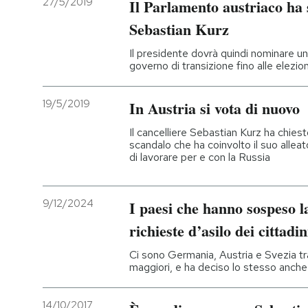
27/5/2019
Il Parlamento austriaco ha s
Sebastian Kurz
PODCAST
Il presidente dovrà quindi nominare un
governo di transizione fino alle elezio
NEWSLETTER
19/5/2019
In Austria si vota di nuovo
I MIEI PREFERITI
Il cancelliere Sebastian Kurz ha chiest
scandalo che ha coinvolto il suo allea
di lavorare per e con la Russia
SHOP
9/12/2024
I paesi che hanno sospeso la
CALENDARIO
richieste d’asilo dei cittadin
AREA PERSONALE
Ci sono Germania, Austria e Svezia tra
maggiori, e ha deciso lo stesso anche l
Entra
14/10/2017