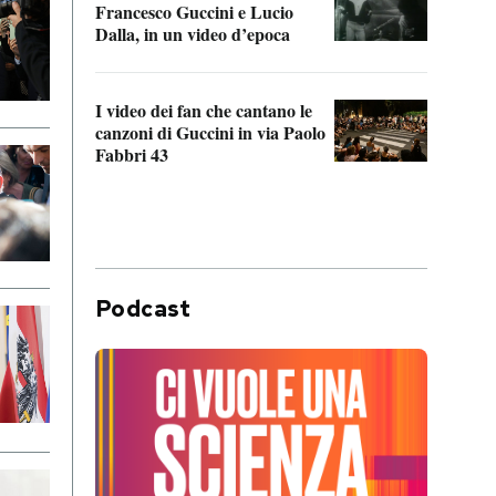
Francesco Guccini e Lucio
“Loco
Dalla, in un video d’epoca
Franc
I video dei fan che cantano le
Il de
canzoni di Guccini in via Paolo
Edoar
Fabbri 43
cappi
Podcast