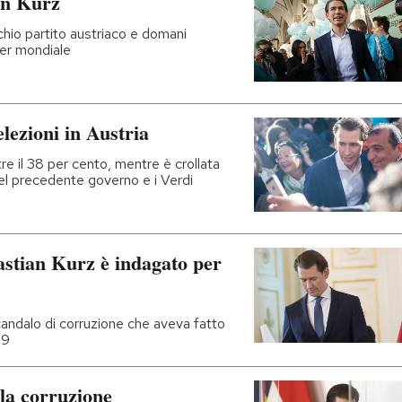
an Kurz
cchio partito austriaco e domani
der mondiale
lezioni in Austria
tre il 38 per cento, mentre è crollata
 nel precedente governo e i Verdi
bastian Kurz è indagato per
candalo di corruzione che aveva fatto
19
 la corruzione