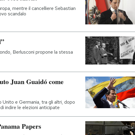
uropa, mentre il cancelliere Sebastian
uovo scandalo
l”
mondo, Berlusconi propone la stessa
iuto Juan Guaidó come
Unito e Germania, tra gli altri, dopo
di indire le elezioni anticipate
 Panama Papers