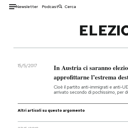
Newsletter
Podcast
Auto
ELEZI
HOME
Italia
Moda
Mondo
Libri
Politica
Consumismi
15/5/2017
In Austria ci saranno elezio
Tecnologia
Storie/Idee
approfittarne l’estrema des
Internet
Ok Boomer!
Cioè il partito anti-immigrati e anti-UE
Scienza
Media
arrivato secondo di pochissimo, per d
Cultura
Europa
Economia
Altrecose
Altri articoli su questo argomento
Sport
Mondiali calcio 2026