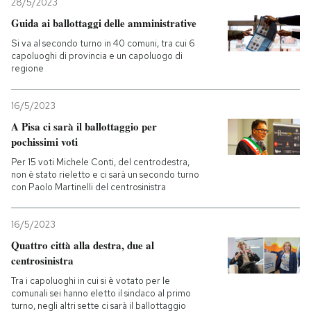
28/5/2023
Guida ai ballottaggi delle amministrative
PODCAST
Si va al secondo turno in 40 comuni, tra cui 6
capoluoghi di provincia e un capoluogo di
regione
NEWSLETTER
16/5/2023
I MIEI PREFERITI
A Pisa ci sarà il ballottaggio per
pochissimi voti
Per 15 voti Michele Conti, del centrodestra,
SHOP
non è stato rieletto e ci sarà un secondo turno
con Paolo Martinelli del centrosinistra
CALENDARIO
16/5/2023
Quattro città alla destra, due al
AREA PERSONALE
centrosinistra
Tra i capoluoghi in cui si è votato per le
Entra
comunali sei hanno eletto il sindaco al primo
turno, negli altri sette ci sarà il ballottaggio