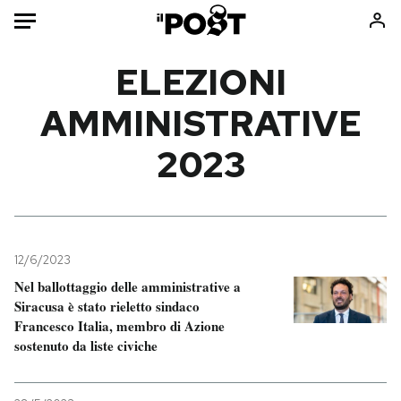
Auto
ELEZIONI
AMMINISTRATIVE
HOME
2023
Italia
Moda
Mondo
Libri
Politica
Consumismi
Tecnologia
Storie/Idee
Internet
Ok Boomer!
12/6/2023
Scienza
Media
Nel ballottaggio delle amministrative a
Siracusa è stato rieletto sindaco
Cultura
Europa
Francesco Italia, membro di Azione
Economia
Altrecose
sostenuto da liste civiche
Sport
Mondiali calcio 2026