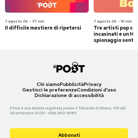
7 agosto 26
-
37 min
7 agosto 26
-
16 min
Il difficile mestiere di ripetersi
Tre artisti pop ch
incasinati e un Hit
spionaggio senti
Chi siamo
Pubblicità
Privacy
Gestisci le preferenze
Condizioni d'uso
Dichiarazione di accessibilità
Il Post è una testata registrata presso il Tribunale di Milano, 419 del
28 settembre 2009 - ISSN 2610-9980
Abbonati