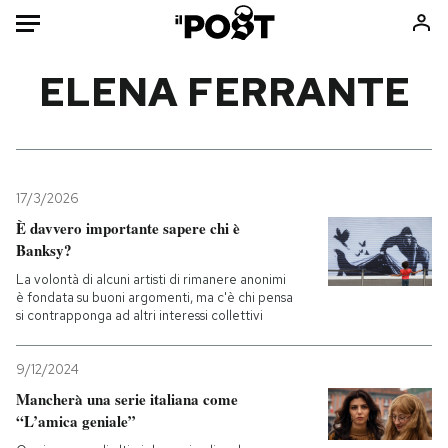
Auto
ELENA FERRANTE
HOME
Italia
Moda
Mondo
Libri
17/3/2026
Politica
Consumismi
È davvero importante sapere chi è
Banksy?
Tecnologia
Storie/Idee
La volontà di alcuni artisti di rimanere anonimi
Internet
Ok Boomer!
è fondata su buoni argomenti, ma c'è chi pensa
Scienza
Media
si contrapponga ad altri interessi collettivi
Cultura
Europa
Economia
Altrecose
9/12/2024
Mancherà una serie italiana come
Sport
Mondiali calcio 2026
“L’amica geniale”