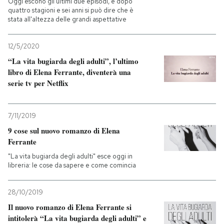
Oggi escono gli ultimi due episodi, e dopo
quattro stagioni e sei anni si può dire che è
stata all'altezza delle grandi aspettative
PODCAST
12/5/2020
NEWSLETTER
“La vita bugiarda degli adulti”, l’ultimo
libro di Elena Ferrante, diventerà una
serie tv per Netflix
I MIEI PREFERITI
7/11/2019
SHOP
9 cose sul nuovo romanzo di Elena
Ferrante
CALENDARIO
"La vita bugiarda degli adulti" esce oggi in
libreria: le cose da sapere e come comincia
AREA PERSONALE
28/10/2019
Entra
Il nuovo romanzo di Elena Ferrante si
intitolerà “La vita bugiarda degli adulti” e