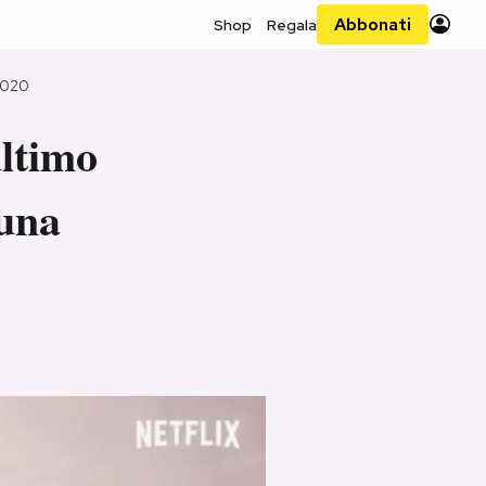
Abbonati
Shop
Regala
2020
ultimo
 una