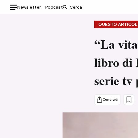
Newsletter
Podcast
Auto
QUESTO ARTICOLO
HOME
“La vita
Italia
Moda
libro di
Mondo
Libri
Politica
Consumismi
serie tv 
Tecnologia
Storie/Idee
Internet
Ok Boomer!
Scienza
Media
Condividi
Cultura
Europa
Economia
Altrecose
Sport
Mondiali calcio 2026