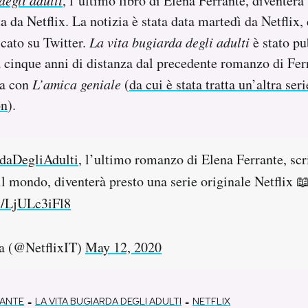
degli adulti
, l’ultimo libro di Elena Ferrante, diventerà
a da Netflix. La notizia è stata data martedì da Netflix,
cato su Twitter.
La vita bugiarda degli adulti
è stato pu
cinque anni di distanza dal precedente romanzo di Ferr
ta con
L’amica geniale
(
da cui è stata tratta un’altra ser
on
).
daDegliAdulti
, l’ultimo romanzo di Elena Ferrante, scri
il mondo, diventerà presto una serie originale Netflix 
m/LjULc3iFl8
ia (@NetflixIT)
May 12, 2020
-
-
RANTE
LA VITA BUGIARDA DEGLI ADULTI
NETFLIX