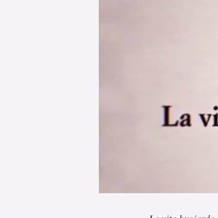
PODCAST
NEWSLETTER
I MIEI PREFERITI
SHOP
CALENDARIO
AREA PERSONALE
Area Personale
Newsletter