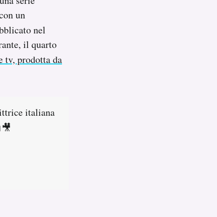
 una serie
 con un
bblicato nel
ante, il quarto
ie tv, prodotta da
ttrice italiana
🎥