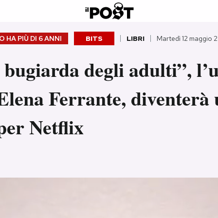
 HA PIÙ DI
6 ANNI
BITS
LIBRI
Martedì 12 maggio 
 bugiarda degli adulti”, l’
 Elena Ferrante, diventerà
per Netflix