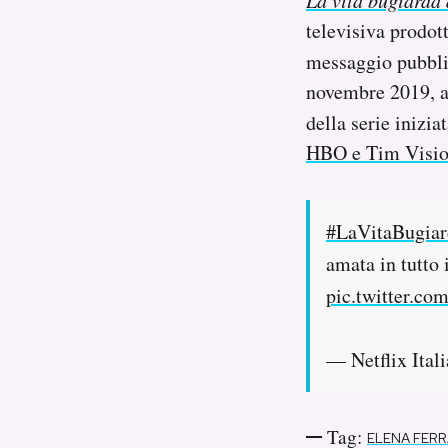
La vita bugiarda 
Notifiche mobile
televisiva prodott
Regala il Post
messaggio pubbli
Hai bisogno di aiuto?
novembre 2019, a 
Esci
della serie inizia
HBO e Tim Visi
#LaVitaBugiar
amata in tutto 
pic.twitter.co
— Netflix Ital
Tag:
ELENA FER