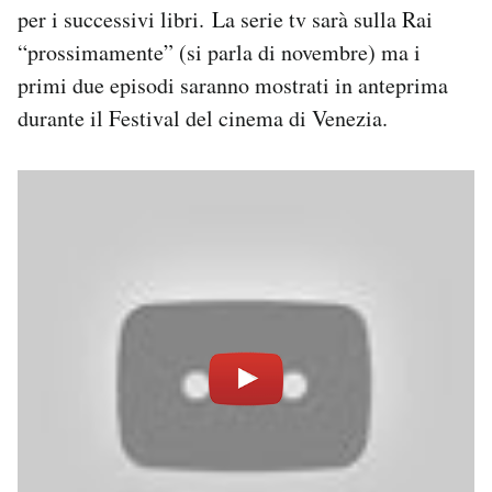
per i successivi libri. La serie tv sarà sulla Rai
Notifiche mobile
Regala il Post
“prossimamente” (si parla di novembre) ma i
Hai bisogno di aiuto?
primi due episodi saranno mostrati in anteprima
Esci
durante il Festival del cinema di Venezia.