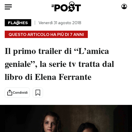
Auto
FLA
HES
Venerdì 31 agosto 2018
QUESTO ARTICOLO HA PIÙ DI
7 ANNI
HOME
Il primo trailer di “L’amica
Italia
Moda
Mondo
Libri
geniale”, la serie tv tratta dal
Politica
Consumismi
libro di Elena Ferrante
Tecnologia
Storie/Idee
Internet
Ok Boomer!
Scienza
Media
Condividi
Cultura
Europa
Economia
Altrecose
Sport
Mondiali calcio 2026