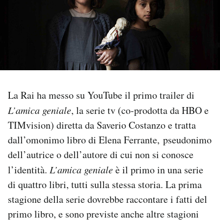
PODCAST
NEWSLETTER
I MIEI PREFERITI
La Rai ha messo su YouTube il primo trailer di
L’amica geniale
, la serie tv (co-prodotta da HBO e
SHOP
TIMvision) diretta da Saverio Costanzo e tratta
dall’omonimo libro di Elena Ferrante, pseudonimo
CALENDARIO
dell’autrice o dell’autore di cui non si conosce
l’identità.
L’amica geniale
è il primo in una serie
AREA PERSONALE
di quattro libri, tutti sulla stessa storia. La prima
stagione della serie dovrebbe raccontare i fatti del
Area Personale
primo libro, e sono previste anche altre stagioni
Newsletter