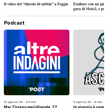
Il video del “diavolo di sabbia” a Foggia
Esultare con un giro 
gara di Moto2, e poi
Podcast
10 agosto 26
-
63 min
9 agosto 26
-
6 min
Mar Tirreno meridionale, 27
In viaggio è sempr