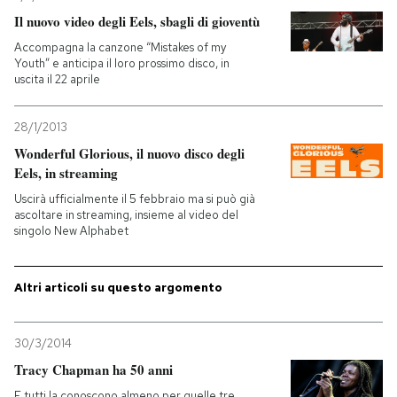
Il nuovo video degli Eels, sbagli di gioventù
PODCAST
Accompagna la canzone “Mistakes of my
Youth” e anticipa il loro prossimo disco, in
uscita il 22 aprile
NEWSLETTER
28/1/2013
Wonderful Glorious, il nuovo disco degli
I MIEI PREFERITI
Eels, in streaming
Uscirà ufficialmente il 5 febbraio ma si può già
SHOP
ascoltare in streaming, insieme al video del
singolo New Alphabet
CALENDARIO
Altri articoli su questo argomento
AREA PERSONALE
30/3/2014
Entra
Tracy Chapman ha 50 anni
E tutti la conoscono almeno per quelle tre