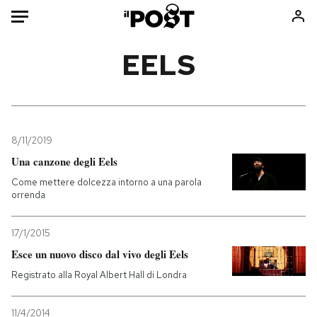
Auto
EELS
HOME
Italia
Moda
Mondo
Libri
8/11/2019
Politica
Consumismi
Una canzone degli Eels
Tecnologia
Storie/Idee
Come mettere dolcezza intorno a una parola
orrenda
Internet
Ok Boomer!
Scienza
Media
17/1/2015
Cultura
Europa
Esce un nuovo disco dal vivo degli Eels
Economia
Altrecose
Registrato alla Royal Albert Hall di Londra
Sport
Mondiali calcio 2026
11/4/2014